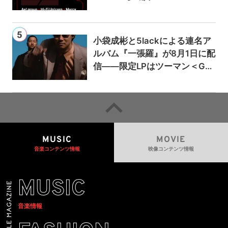
小袋成彬と5lackによる連名ア
ルバム『一張羅』が8月1日に配
信——限定LPはツーマン＜Gai
a＞会場で販売
MUSIC
MOVIE
音楽コンテンツ情報
映像コンテンツ情報
MUSIC
音楽情報