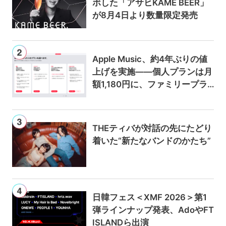
ボした「アサヒKAME BEER」
が8月4日より数量限定発売
Apple Music、約4年ぶりの値
上げを実施——個人プランは月
額1,180円に、ファミリープラ
ンは300円値上げの1,980円に
THEティバが対話の先にたどり
着いた“新たなバンドのかたち”
日韓フェス＜XMF 2026＞第1
弾ラインナップ発表、AdoやFT
ISLANDら出演