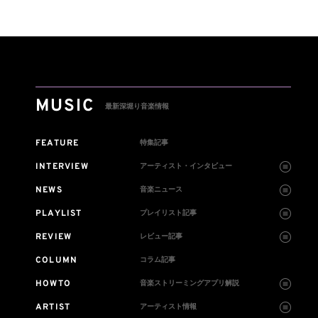
は300円値
＞がAmazon MusicとPri
に
me Videoで独占ライブ配
信
MUSIC
最新深堀り音楽情報
FEATURE
特集記事
INTERVIEW
アーティスト・インタビュー
NEWS
音楽ニュース
PLAYLIST
プレイリスト記事
REVIEW
レビュー記事
COLUMN
コラム記事
HOWTO
音楽ストリーミングアプリ解説
ARTIST
アーティスト情報