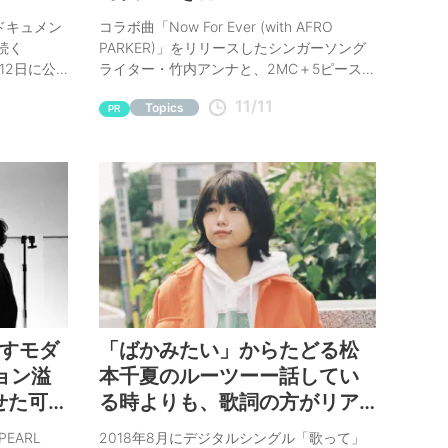
ンタビュ
ドキュメン
コラボ曲「Now For Ever (with AFRO
に続く
PARKER)」をリリースしたシンガーソング
月12日に公
ライター・竹内アンナと、2MC＋5ピースバ
岳利に、筆
ンド・AFRO PARKERにインタビュー。世代
11/11
Topics
ら、映画制
の異なる2組による、ポジティブなフィーリ
PR
りについて
ングを感じさせてくれる対談となった。
指すモダ
「ばかみたい」からたどる松
ョン溢
本千夏のルーツーー話してい
せた可能
る時よりも、歌詞の方がリア
ル
EARL
2018年8月にデジタルシングル「歌って」