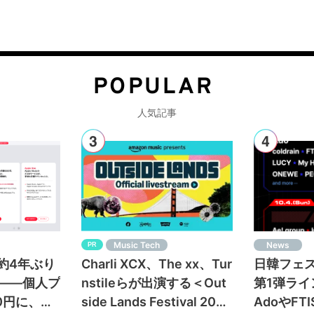
POPULAR
人気記事
Music Tech
News
PR
c、約4年ぶり
Charli XCX、The xx、Tur
日韓フェス＜
——個人プ
nstileらが出演する＜Out
第1弾ラ
80円に、フ
side Lands Festival 2026
AdoやFT