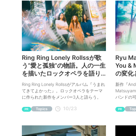
Ring Ring Lonely Rollssが歌
Ryu 
う“愛と孤独”の物語。人の一生
You 
を描いたロックオペラを語り
の変化
合う
Ring Ring Lonely Rollssがアルバム『うまれ
新作『And
てきてよかった』。ロックオペラをテーマ
Matsu
に作られた新作をメンバー3人と語らう。
バンドの
10/23
Topics
Top
PR
PR