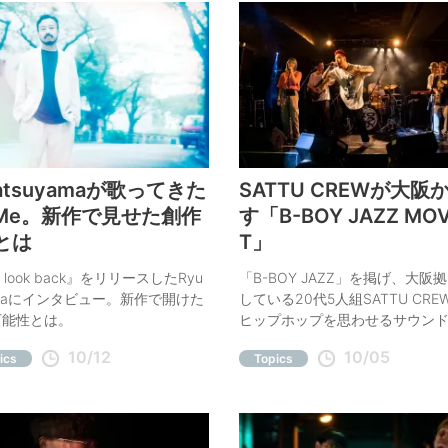
Matsuyamaが歌ってきた
SATTU CREWが大阪
& Me。新作で見せた創作
す「B-BOY JAZZ MO
とは
T」
 look back』をリリースしたRyu
「B-BOY JAZZ」を掲げ、大阪
yamaにインタビュー。新作で開けた
している20代5人組SATTU CRE
可能性とは。
ヒップホップを思わせるサウン
的だがグルーヴ感のあるフロウ
10/12
10/05
ics
Topics
ロントマン／ラッパー・VER$E
のヒストリーと基本的なスタン
ら始まる＜B-BOY JAZZ MOVE
ついて尋ねた。