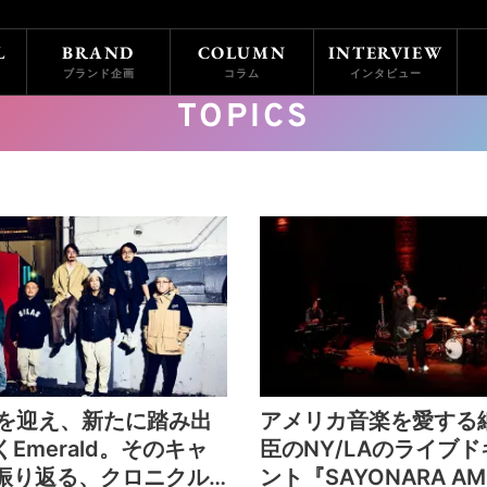
L
BRAND
COLUMN
INTERVIEW
ブランド企画
コラム
インタビュー
TOPICS
年を迎え、新たに踏み出
アメリカ音楽を愛する
Emerald。そのキャ
臣のNY/LAのライブ
振り返る、クロニクル
ント『SAYONARA AM