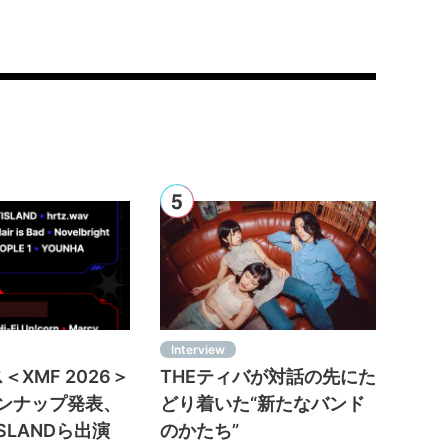
Interview
XMF 2026＞
THEティバが対話の先にた
インナップ発表、
どり着いた“新たなバンド
ISLANDら出演
のかたち”