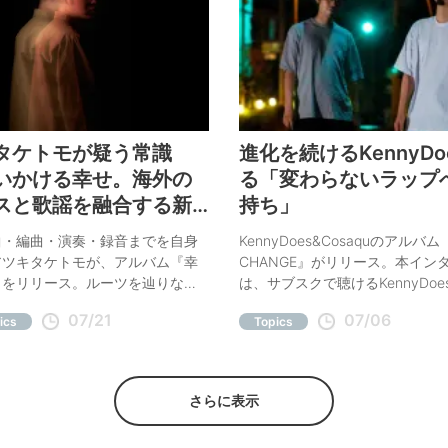
タケトモが疑う常識
進化を続けるKennyDo
いかける幸せ。海外の
る「変わらないラップ
スと歌謡を融合する新
持ち」
る
曲・編曲・演奏・録音までを自身
KennyDoes&Cosaquのアルバム
アツキタケトモが、アルバム『幸
CHANGE』がリリース。本イン
』をリリース。ルーツを辿りなが
は、サブスクで聴けるKennyDo
に込めた思いを紐解く
や梅田サイファーでの活動も振
07/21
07/06
ics
Topics
つ、今作の解説と彼のキャリア
わらない=NEVER CHANGE」
て焦点を当てる。
さらに表示