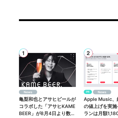
News
News
PR
亀梨和也とアサヒビールが
Apple Musi
コラボした「アサヒKAME
の値上げを実施
BEER」が8月4日より数量
ランは月額1,1