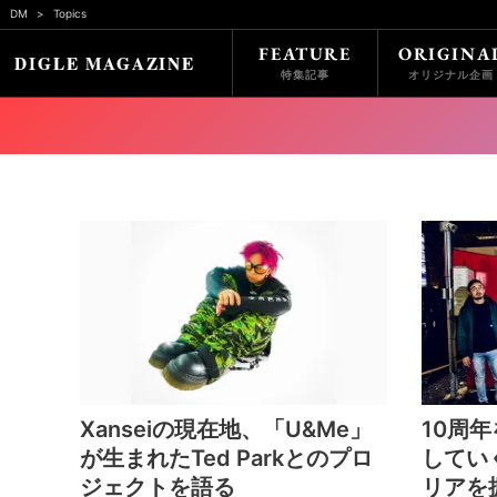
DM
Topics
FEATURE
ORIGINA
特集記事
オリジナル企画
Xanseiの現在地、「U&Me」
10周
が生まれたTed Parkとのプロ
していく
ジェクトを語る
リアを