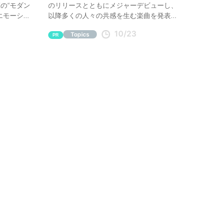
Kの“モダン
のリリースとともにメジャーデビューし、
エモーショ
以降多くの人々の共感を生む楽曲を発表し
てきたシンガーソングライター・松本千夏
10/23
Topics
にインタビュー。彼女自身のルーツを遡り
PR
ながら、新曲「ばかみたい」を含めた曲づ
くりについて、話を聞いた。