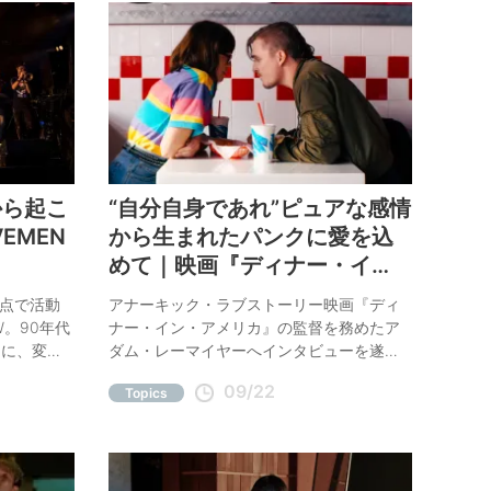
から起こ
“自分自身であれ”ピュアな感情
VEMEN
から生まれたパンクに愛を込
めて｜映画『ディナー・イ
ン・アメリカ』監督アダム・
拠点で活動
アナーキック・ラブストーリー映画『ディ
レーマイヤー Interview
W。90年代
ナー・イン・アメリカ』の監督を務めたア
ドに、変則
ダム・レーマイヤーへインタビューを遂
を乗せるフ
行。臆病な少女パティと警察に追われるパ
09/22
Topics
に、バンド
ンクバンドのリーダー、サイモンが出会う
ス、そこか
べくして出会い、社会の差別や偏見と戦う
MENT＞に
本作。自身の人生経験を交えてもらいなが
ら、作品の構想やキャラクターの人物像を
中心に話を訊いた。