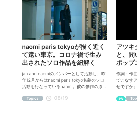
naomi paris tokyoが描く近く
アツキ
て遠い東京。コロナ禍で生み
と、問
出されたソロ作品を紐解く
ポップ
鋭に迫
jan and naomiのメンバーとして活動し、昨
作詞・作
年12月からはnaomi paris tokyo名義のソロ
でこなす
活動を行なっているnaomi。彼の創作の原点
せですか
を辿りながらこれからの活動について伺っ
ら、新作
08/19
Topics
Top
た。
PR