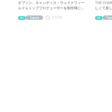
ギブソン、キャンディス・ウェイクフィー
THE CH
ルドらトッププロデューサーを制作陣に迎
しくて新し
えた新曲「Love」をリリースしたYurifaに
11/10
Topics
Top
インタビュー。Yurifaが第一線のプロデュー
PR
PR
サー達と出逢って受けた刺激や化学反応に
ついて伺った。