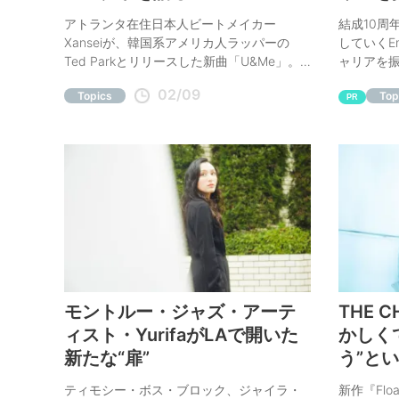
インタ
アトランタ在住日本人ビートメイカー
結成10周
Xanseiが、韓国系アメリカ人ラッパーの
していくE
Ted Parkとリリースした新曲「U&Me」。
ャリアを
本インタビューでは、Tedとの制作風景や
02/09
Topics
Top
Xanseiの今を紐解く活動の振り返り、心境
PR
の変化まで尋ねた。記事にはTed Parkへの
Q&Aインタビュー、Xanseiの現在地をより
深く探るプレイリストも。
モントルー・ジャズ・アーテ
THE 
ィスト・YurifaがLAで開いた
かしく
新たな“扉”
う”と
い
ティモシー・ボス・ブロック、ジャイラ・
新作『Floa