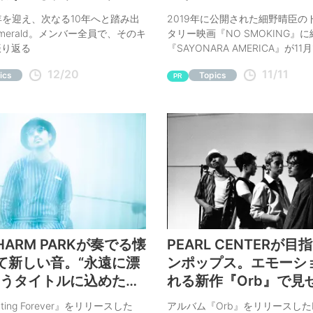
ビュー
A』監督・佐渡岳利イ
年を迎え、次なる10年へと踏み出
2019年に公開された細野晴臣の
ー
merald。メンバー全員で、そのキ
タリー映画『NO SMOKING』
振り返る
『SAYONARA AMERICA』が11
開。この映画2作を監督した佐渡
12/20
11/11
ics
Topics
者が映画の感想を直接述べなが
PR
作秘話と細野晴臣氏とのやりと
話を聞いた。
CHARM PARKが奏でる懐
PEARL CENTERが目
て新しい音。“永遠に漂
ンポップス。エモーシ
いうタイトルに込めた想
れる新作『Orb』で見
性
ting Forever』をリリースした
アルバム『Orb』をリリースしたP