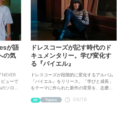
esが語
ドレスコーズが記す時代のド
への気
キュメンタリー。学び変化す
る『バイエル』
『NEVER
ドレスコーズが段階的に変化するアルバム
タビューで
『バイエル』をリリース。「学びと成長」
esのソロ作
をテーマに作られた新作の背景を、志磨遼
り返りつ
平が語る。
06/18
Topics
の中で「変
PR
なものについ