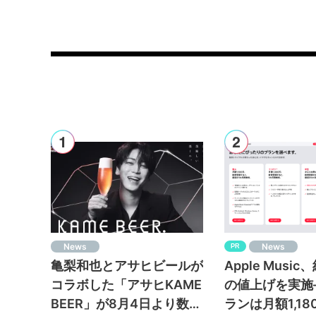
News
News
PR
亀梨和也とアサヒビールが
Apple Musi
コラボした「アサヒKAME
の値上げを実施
BEER」が8月4日より数量
ランは月額1,1