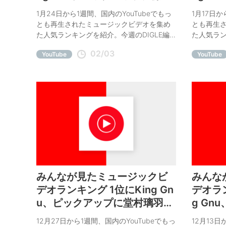
風、ECHOLL
ヲアカリ
1月24日から1週間、国内のYouTubeでもっ
1月17日か
とも再生されたミュージックビデオを集め
とも再生
た人気ランキングを紹介。今週のDIGLE編
た人気ラン
集部オススメは藤井風、ECHOLL。
集部オスス
02/03
YouTube
YouTube
みんなが見たミュージックビ
みんな
デオランキング 1位にKing Gn
デオラ
u、ピックアップに堂村璃羽、
g Gn
みやかわくん
META
12月27日から1週間、国内のYouTubeでもっ
12月13日