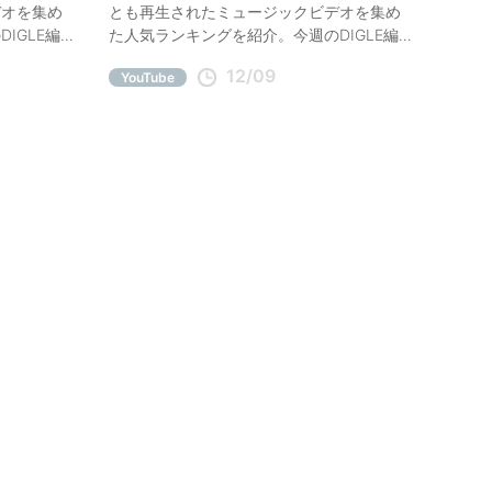
デオを集め
とも再生されたミュージックビデオを集め
IGLE編
た人気ランキングを紹介。今週のDIGLE編
。
集部オススメは木梨憲武、L'Arc～en～
12/09
YouTube
Ciel。