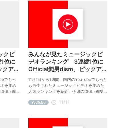
ックビ
みんなが見たミュージックビ
1位に
デオランキング 3連続1位に
ピックアッ
Official髭男dism、ピックアッ
沢健二
プに椎名林檎と宇多田ヒカ
ubeでもっ
11月1日から1週間、国内のYouTubeでもっと
ル、BUMP OF CHICKEN
デオを集め
も再生されたミュージックビデオを集めた
IGLE編
人気ランキングを紹介。今週のDIGLE編集
小沢健二。
部オススメは椎名林檎と宇多田ヒカル、
11/11
YouTube
BUMP OF CHICKEN。