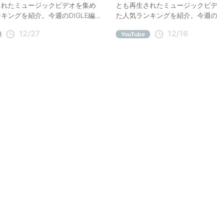
されたミュージックビデオを集め
とも再生されたミュージックビ
キングを紹介。今週のDIGLE編
た人気ランキングを紹介。今週のD
メはBABYMETAL、山下達郎。
集部オススメはBAE、吉本坂46
12/27
12/16
YouTube