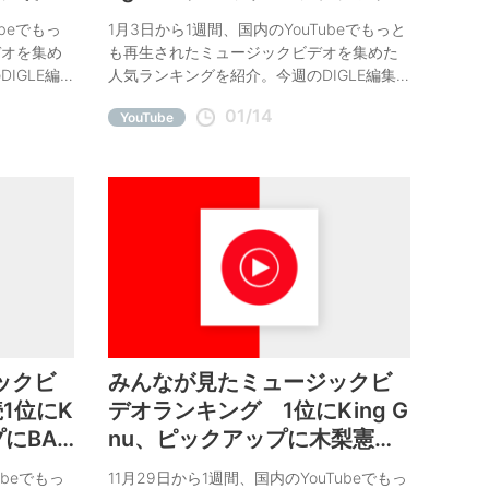
、僕は
Justin Bieber
ubeでもっ
1月3日から1週間、国内のYouTubeでもっと
デオを集め
も再生されたミュージックビデオを集めた
IGLE編
人気ランキングを紹介。今週のDIGLE編集
ゃん、神
部オススメは嵐、Justin Bieber。
01/14
YouTube
ックビ
みんなが見たミュージックビ
1位にK
デオランキング 1位にKing G
プにBA
nu、ピックアップに木梨憲
武、L'Arc～en～Ciel
ubeでもっ
11月29日から1週間、国内のYouTubeでもっ