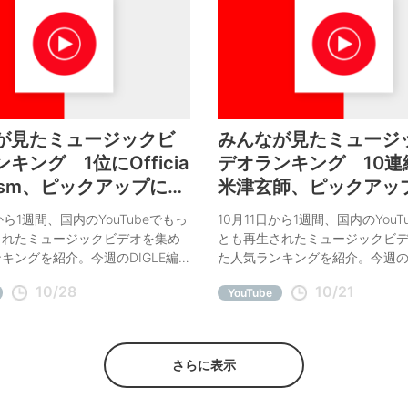
が見たミュージックビ
みんなが見たミュージ
キング 1位にOfficia
デオランキング 10連
ism、ピックアップに椎
米津玄師、ピックアッ
SUPER JUNIOR
野源、MAN WITH A M
から1週間、国内のYouTubeでもっ
10月11日から1週間、国内のYouT
されたミュージックビデオを集め
とも再生されたミュージックビ
キングを紹介。今週のDIGLE編
た人気ランキングを紹介。今週のD
メは椎名林檎、SUPER
集部オススメは星野源、MAN WIT
10/28
10/21
YouTube
MISSION。
さらに表示