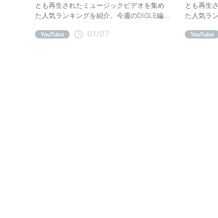
とも再生されたミュージックビデオを集め
とも再生
た人気ランキングを紹介。今週のDIGLE編
た人気ラン
集部オススメは堂村璃羽、みやかわくん。
集部オスス
01/07
YouTube
YouTube