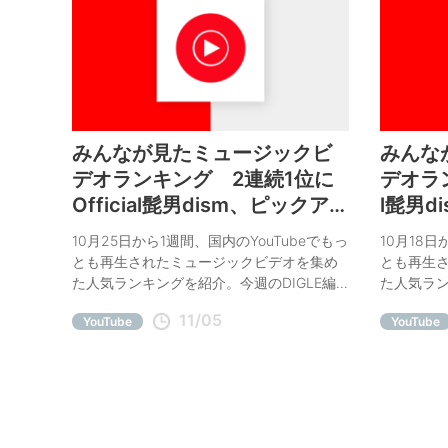
みんなが見たミュージックビ
みんな
デオランキング 2連続1位に
デオラン
Official髭男dism、ピックアッ
l髭男d
プにずっと真夜中でいいの
名林檎、
10月25日から1週間、国内のYouTubeでもっ
10月18日
に。、Coldplay
とも再生されたミュージックビデオを集め
とも再生
た人気ランキングを紹介。今週のDIGLE編
た人気ラン
集部オススメはずっと真夜中でいいの
集部オスス
11/05
YouTube
YouTube
に。、Coldplay。
JUNIOR。