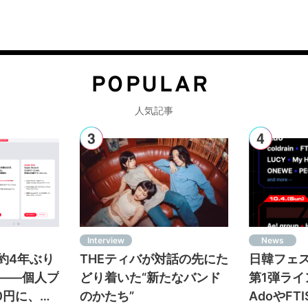
POPULAR
人気記事
Interview
News
c、約4年ぶり
THEティバが対話の先にた
日韓フェス＜
——個人プ
どり着いた“新たなバンド
第1弾ラ
80円に、フ
のかたち”
AdoやFT