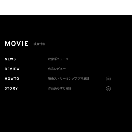
＞がAmazon MusicとPri
me Videoで独占ライブ配
信
MOVIE
映像情報
NEWS
映像系ニュース
REVIEW
作品レビュー
HOWTO
映像ストリーミングアプリ解説
STORY
作品あらすじ紹介