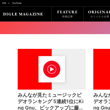
DM
YouTube
FEATURE
ORIGINA
特集記事
オリジナル企画
みんなが見たミュージックビ
みんな
デオランキング 5連続1位にKi
デオラン
ng Gnu、ピックアップに藤井
ng G