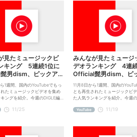
が見たミュージックビ
みんなが見たミュージ
ンキング 5連続1位に
デオランキング 4連続
cial髭男dism、ピックアッ
Official髭男dism、
AMAMOO、星野源
プにジェニーハイ、小
から1週間、国内のYouTubeでもっ
11月8日から1週間、国内のYouT
されたミュージックビデオを集め
とも再生されたミュージックビ
キングを紹介。今週のDIGLE編
た人気ランキングを紹介。今週のD
メはMAMAMOO、星野源。
集部オススメはジェニーハイ、
11/25
11/19
YouTube