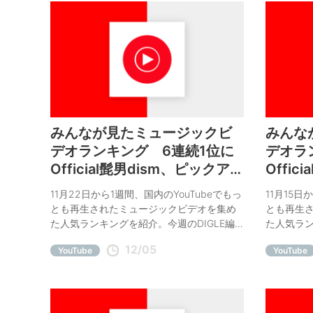
みんなが見たミュージックビ
みんな
デオランキング 6連続1位に
デオラ
Official髭男dism、ピックアッ
Offi
プに平井 堅、EXO
プにM
11月22日から1週間、国内のYouTubeでもっ
11月15日
とも再生されたミュージックビデオを集め
とも再生
た人気ランキングを紹介。今週のDIGLE編
た人気ラン
集部オススメは平井 堅、EXO。
集部オスス
12/05
YouTube
YouTube