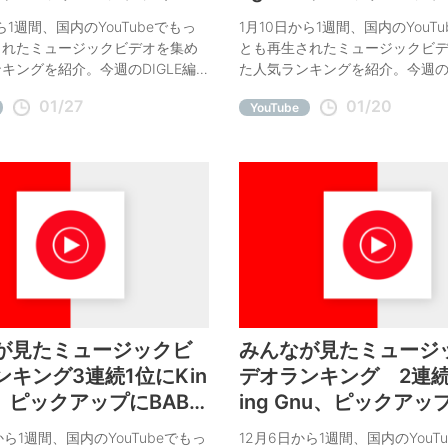
、iri
かまってちゃん、神様
ら1週間、国内のYouTubeでもっ
1月10日から1週間、国内のYouT
気づいてしまった
されたミュージックビデオを集め
とも再生されたミュージックビ
キングを紹介。今週のDIGLE編
た人気ランキングを紹介。今週のD
メはナナヲアカリ、iri。
集部オススメは神聖かまってち
01/27
01/20
YouTube
様、僕は気づいてしまった。
が見たミュージックビ
みんなが見たミュージ
ンキング3連続1位にKin
デオランキング 2連続
u、ピックアップにBABY
ing Gnu、ピックアッ
L、山下達郎
E、吉本坂46
から1週間、国内のYouTubeでもっ
12月6日から1週間、国内のYouT