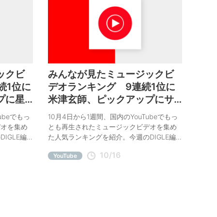
ックビ
みんなが見たミュージックビ
続1位に
デオランキング 9連続1位に
プに星
米津玄師、ピックアップにサ
ISSION
ザンオールスターズ、スピッ
ubeでもっ
10月4日から1週間、国内のYouTubeでもっ
ツ
デオを集め
とも再生されたミュージックビデオを集め
IGLE編
た人気ランキングを紹介。今週のDIGLE編
H A
集部オススメはサザンオールスターズ、ス
10/16
YouTube
ピッツ。