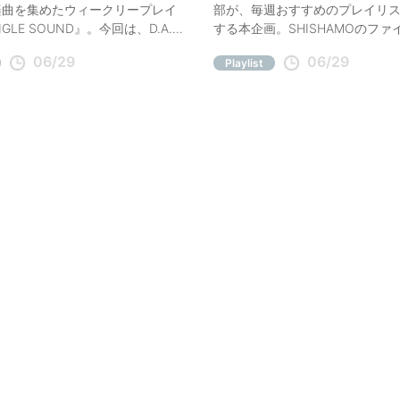
楽曲を集めたウィークリープレイ
部が、毎週おすすめのプレイリ
GLE SOUND』。今回は、D.A.N.
する本企画。SHISHAMOのファ
known」、o.j.o「NIGHT OWL」
ブ、松任谷由実×秋元康のコラボ
06/29
06/29
Playlist
週の注目曲をコメント付きでご紹
SHE'Sの周年記念公演、USJの
ジ、『装苑』6月号プレイリスト
おすすめの5つをご紹介。