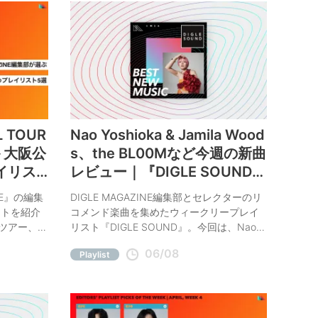
L TOUR
Nao Yoshioka & Jamila Wood
R＞大阪公
s、the BL00Mなど今週の新曲
イリス
レビュー｜『DIGLE SOUND』
プレイリスト全40曲更新
NE』の編集
DIGLE MAGAZINE編集部とセレクターのリ
ストを紹介
コメンド楽曲を集めたウィークリープレイ
ルツアー、
リスト『DIGLE SOUND』。今回は、Nao
nime
Yoshioka「Safe Place feat. Jamila
06/08
Playlist
ーカラデルのツ
Woods」、the BL00M「Sea glass (feat.
プレイリス
RINA)」など、今週の注目曲をコメント付き
紹介。
でご紹介。