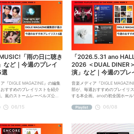
m MUSIC!「雨の日に聴き
「2026.5.31 ano HAL
」など｜今週のプレイ
2026 ＜DUAL DINE
5選
演」など｜今週のプレ
ト5選
『DIGLE MAGAZINE』の編集
音楽メディア『DIGLE MAGAZI
週おすすめのプレイリストを紹介
部が、毎週おすすめのプレイリ
画。嵐のストームレーベルズ公式
する本企画。anoの初全国ホー
レ東ミュージック激選のハロプ
yamaのリリースツアー、花譜のA
06/15
06/08
Playlist
イリスト、岡村靖幸×中島健人の相
Festival Asia Thailand、ズ
ンド、玉井詩織の生誕記念、アリ
アー、HOMEによるドライブ・
ランデの7年ぶりワールドツアーま
トまで。今週おすすめの5つをご
すすめの5つをご紹介。