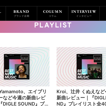
L
BRAND
COLUMN
INTERVIEW
ブランド企画
コラム
インタビュー
PLAYLIST
i Yamamoto、エイプリ
Kroi、辻井 くぬえな
ーなど今週の新曲レビ
新曲レビュー｜『DIGLE
DIGLE SOUND』プレ
ND』プレイリスト全4