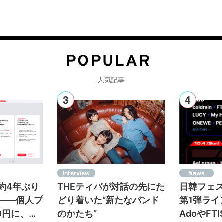
POPULAR
人気記事
Interview
News
c、約4年ぶり
THEティバが対話の先にた
日韓フェス＜
——個人プ
どり着いた“新たなバンド
第1弾ラ
80円に、フ
のかたち”
AdoやFT