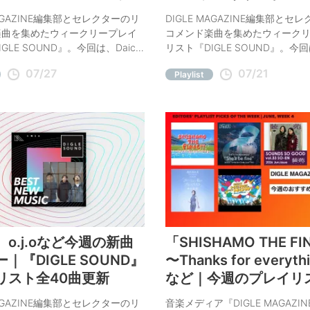
ト全40曲更新
MAGAZINE編集部とセレクターのリ
DIGLE MAGAZINE編集部とセ
楽曲を集めたウィークリープレイ
コメンド楽曲を集めたウィーク
GLE SOUND』。今回は、Daichi
リスト『DIGLE SOUND』。今
thinking about you (feat. KID
Kroi「All in」、辻井 くぬえ「
07/27
07/21
Playlist
NO)」、エイプリルブルー「ヴァージ
ど、今週の注目曲をコメント付
」など、今週の注目曲をコメント
介。
紹介。
N.、o.j.oなど今週の新曲
「SHISHAMO THE FIN
｜『DIGLE SOUND』
〜Thanks for everyt
リスト全40曲更新
など｜今週のプレイリ
MAGAZINE編集部とセレクターのリ
音楽メディア『DIGLE MAGAZI