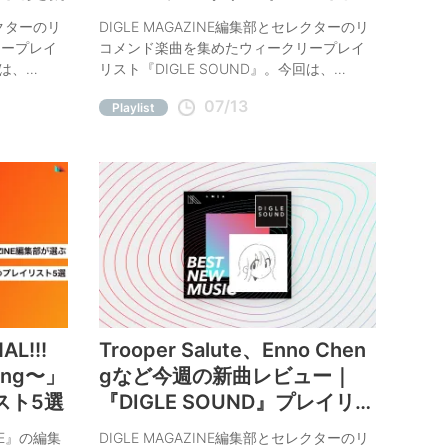
新
レクターのリ
DIGLE MAGAZINE編集部とセレクターのリ
リープレイ
コメンド楽曲を集めたウィークリープレイ
回は、
リスト『DIGLE SOUND』。今回は、
なんで」な
SUSHIBOYS「Laundry (feat. Takut, kou-
07/13
Playlist
きでご紹
kei, Mc Mamagari & Goneshow)」、さらさ
「KAMINARI」など、今週の注目曲をコメン
ト付きでご紹介。
AL!!!
Trooper Salute、Enno Chen
hing〜」
gなど今週の新曲レビュー｜
スト5選
『DIGLE SOUND』プレイリス
ト全40曲更新
NE』の編集
DIGLE MAGAZINE編集部とセレクターのリ