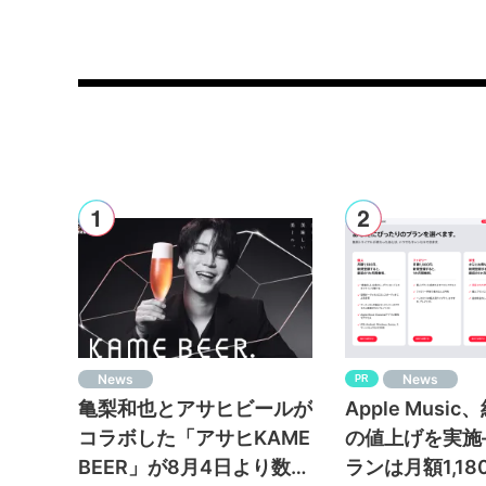
News
News
PR
亀梨和也とアサヒビールが
Apple Musi
コラボした「アサヒKAME
の値上げを実施
BEER」が8月4日より数量
ランは月額1,1