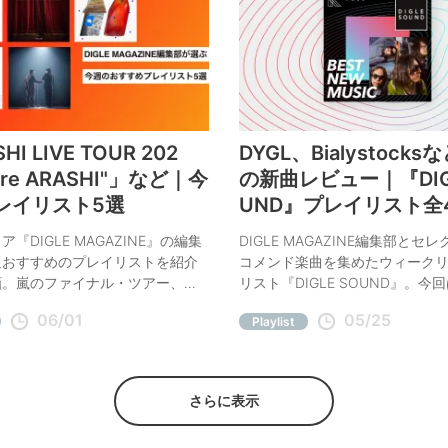
HI LIVE TOUR 202
DYGL、Bialystock
are ARASHI"」など｜今
の新曲レビュー｜『DIGL
レイリスト5選
UND』プレイリスト全
新
『DIGLE MAGAZINE』の編集
DIGLE MAGAZINE編集部とセ
週おすすめのプレイリストを紹介
コメンド楽曲を集めたウィーク
画。嵐のファイナル・ツアー、ヒ
リスト『DIGLE SOUND』。今
・セレモニー＜THE
DYGL「De Nada」、Bialysto
06/01
05/25
Playlist
SOR＞、NiziUの最新ツアー、令和
など、今週の注目曲をコメント
るま選曲のプレイリスト、星野源
介。
ンスリー・プレイリストまで。今
の5つをご紹介。
さらに表示