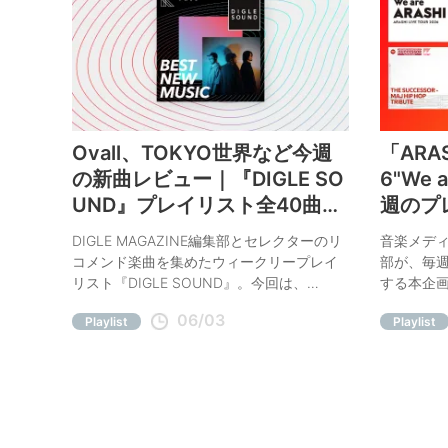
Ovall、TOKYO世界など今週
「ARAS
の新曲レビュー｜『DIGLE SO
6"We 
UND』プレイリスト全40曲更
週のプ
新
DIGLE MAGAZINE編集部とセレクターのリ
音楽メディア
コメンド楽曲を集めたウィークリープレイ
部が、毎
リスト『DIGLE SOUND』。今回は、
する本企
Ovall「Needed」、TOKYO世界
ップホップ
06/03
Playlist
Playlist
「Machiawase feat. 中井環, 西蟹屋瑛 & 青
SUCCES
海瑠璃」など、今週の注目曲をコメント付
ロマンく
きでご紹介。
の公式マ
週おすすめ