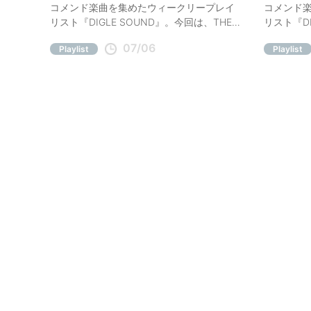
コメンド楽曲を集めたウィークリープレイ
コメンド
リスト『DIGLE SOUND』。今回は、THE
リスト『DI
SPELLBOUND「Spinner」、あっこゴリラ
「The Un
07/06
Playlist
Playlist
「I'm ﾁｬｯﾋﾟｰ」など、今週の注目曲をコメン
など、今
ト付きでご紹介。
介。