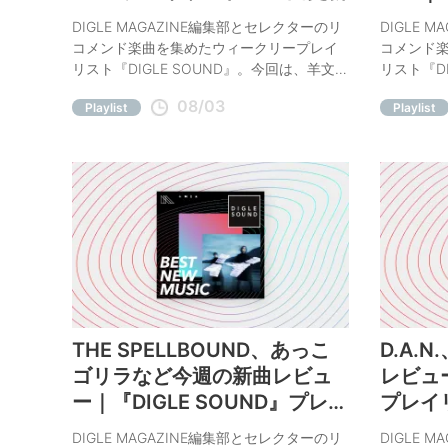
イリス
DIGLE MAGAZINE編集部とセレクターのリ
DIGLE 
コメンド楽曲を集めたウィークリープレイ
コメンド
リスト『DIGLE SOUND』。今回は、羊文学
リスト『DI
「Keep Walking」、yummma「Blood」な
Yamamoto「
08/03
Playlist
Playlist
ど、今週の注目曲をコメント付きでご紹
FRESI
介。
ンノイズ
付きでご
THE SPELLBOUND、あっこ
D.A.
ゴリラなど今週の新曲レビュ
レビュー
ー｜『DIGLE SOUND』プレイ
プレイ
リスト全40曲更新
DIGLE MAGAZINE編集部とセレクターのリ
DIGLE 