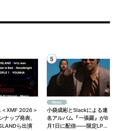
News
XMF 2026＞
小袋成彬と5lackによる連
インナップ発表、
名アルバム『一張羅』が8
ISLANDら出演
月1日に配信——限定LPは