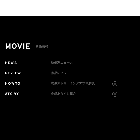
ツーマン＜Gaia＞会場で
販売
MOVIE
映像情報
NEWS
映像系ニュース
REVIEW
作品レビュー
HOWTO
映像ストリーミングアプリ解説
STORY
作品あらすじ紹介