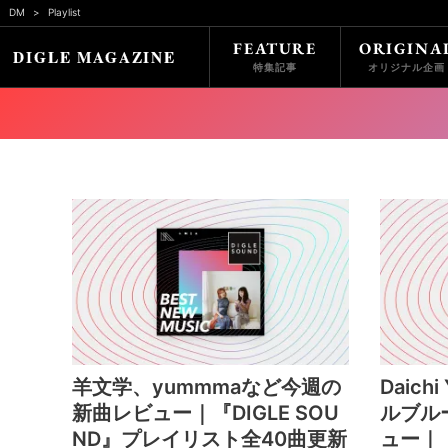
DM
Playlist
FEATURE
ORIGINA
特集記事
オリジナル企画
羊文学、yummmaなど今週の
Daich
新曲レビュー｜『DIGLE SOU
ルブル
ND』プレイリスト全40曲更新
ュー｜『