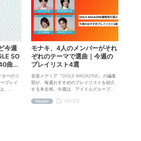
sなど今週
モナキ、4人のメンバーがそれ
E SO
ぞれのテーマで選曲｜今週の
40曲更
プレイリスト4選
レクターのリ
音楽メディア『DIGLE MAGAZINE』の編集
リープレイ
部が、毎週おすすめのプレイリストを紹介
回は、
する本企画。今週は、アイドルグループ・
cks「一瞬」
モナキの4人が選曲。アイドル曲から昭和歌
05/25
Playlist
付きでご紹
謡、社会人時代に励まされた曲、影響を受
けたアーティストまで、多彩な4つのプレイ
リスト。