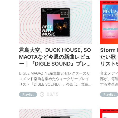
君島大空、DUCK HOUSE, SO
Stor
MAOTAなど今週の新曲レビュ
たい歌
ー｜『DIGLE SOUND』プレイ
リスト
リスト全40曲更新
DIGLE MAGAZINE編集部とセレクターのリ
音楽メディア
コメンド楽曲を集めたウィークリープレイ
部が、毎
リスト『DIGLE SOUND』。今回は、君島大
する本企
空「Drowsy」、蓮沼執太Wフィル「A U R
企画、テ
06/15
Playlist
Playlist
A」など、今週の注目曲をコメント付きでご
ロ・プレ
紹介。
互レコメ
アナ・グ
で。今週お