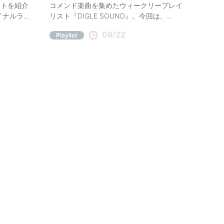
ストを紹介
コメンド楽曲を集めたウィークリープレイ
イナルライ
リスト『DIGLE SOUND』。今回は、
企画、
Trooper Salute「茶番」、Enno Cheng「心
06/22
Playlist
ロックステー
滾來滾去」など、今週の注目曲をコメント
まで。今週
付きでご紹介。