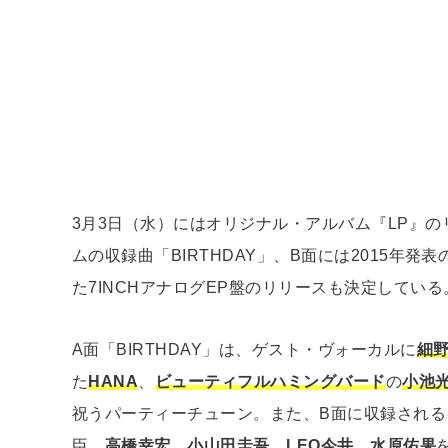
3月3日（水）にはオリジナル・アルバム『LP』の
ムの収録曲「BIRTHDAY」、B面には2015年発表
た7INCHアナログEP盤のリリースも決定している
A面「BIRTHDAY」は、ゲスト・ヴォーカルに
細
た
HANA
、
ビューティフルハミングバード
の
小池
祝うパーティーチューン。また、B面に収録される「L
臣、
高橋幸宏
、
小山田圭吾
、
LEO今井
、
水原佑果