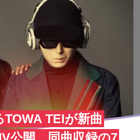
TOWA TEIが新曲
のMV公開 同曲収録の7