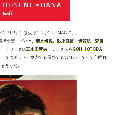
ム『LP』には先行シングル「MAGIC」、
高橋幸宏、HANA、
清水靖晃
、
砂原良徳
、
伊賀航
、
森俊
アートワークは
五木田智央
、ミックスを
GOH HOTODA
、
チーかつポップ、室内でも屋外でも気分が上がって心踊れ
いるそうだ。