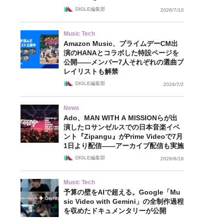
DIGLE編集部
2026/7/10
Music Tech
Amazon Music、プライムデーCM出
演のHANAとコラボした特設ページを
公開——メンバー7人それぞれの選曲プ
レイリストも解禁
DIGLE編集部
2026/7/2
News
Ado、MAN WITH A MISSIONらが出
演したロサンゼルスでの日本音楽イベ
ント『Zipangu』がPrime Videoで7月
1日より配信——アーカイブ配信も実施
DIGLE編集部
2026/6/16
Music Tech
予算の壁をAIで超える。Google「Mu
sic Video with Gemini」の全制作過程
を収めたドキュメンタリーが公開