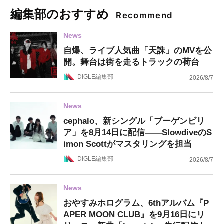
編集部のおすすめ
Recommend
News
自爆、ライブ人気曲「天誅」のMVを公
開。舞台は街を走るトラックの荷台
DIGLE編集部
2026/8/7
News
cephalo、新シングル「ブーゲンビリ
ア」を8月14日に配信——SlowdiveのS
imon Scottがマスタリングを担当
DIGLE編集部
2026/8/7
News
おやすみホログラム、6thアルバム『P
APER MOON CLUB』を9月16日にリ