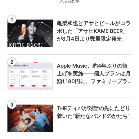
人気記事
亀梨和也とアサヒビールがコラ
ボした「アサヒKAME BEER」
が8月4日より数量限定発売
Apple Music、約4年ぶりの値
上げを実施——個人プランは月
額1,180円に、ファミリープラ
ンは300円値上げの1,980円に
THEティバが対話の先にたどり
着いた“新たなバンドのかたち”