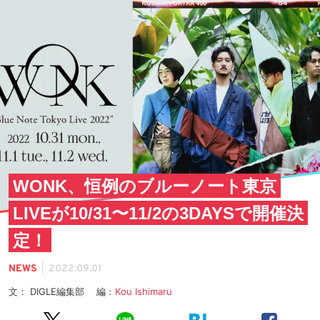
WONK、恒例のブルーノート東京
LIVEが10/31〜11/2の3DAYSで開催決
定！
|
NEWS
2022.09.01
文： DIGLE編集部 編：
Kou Ishimaru