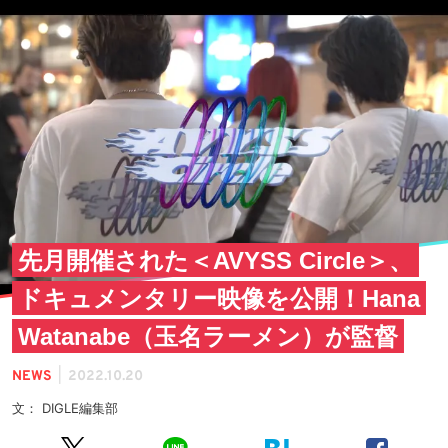
先月開催された＜AVYSS Circle＞、
ドキュメンタリー映像を公開！Hana
Watanabe（玉名ラーメン）が監督
|
NEWS
2022.10.20
文： DIGLE編集部