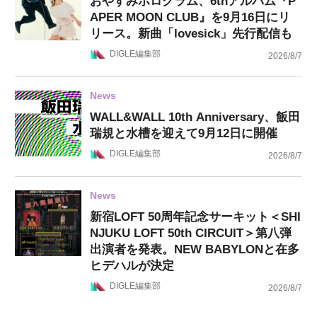
おやすみホログラム、6thアルバム『P
APER MOON CLUB』を9月16日にリ
リース。新曲「lovesick」先行配信も
DIGLE編集部
2026/8/7
News
WALL&WALL 10th Anniversary、飯田
瑞規と水槽を迎えて9月12日に開催
DIGLE編集部
2026/8/7
News
新宿LOFT 50周年記念サーキット＜SHI
NJUKU LOFT 50th CIRCUIT＞第八弾
出演者を発表。NEW BABYLONと在多
ヒデハルが決定
DIGLE編集部
2026/8/7