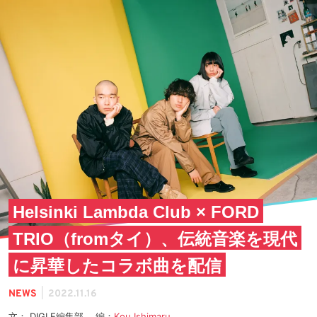
Helsinki Lambda Club × FORD
TRIO（fromタイ）、伝統音楽を現代
に昇華したコラボ曲を配信
|
NEWS
2022.11.16
文： DIGLE編集部 編：
Kou Ishimaru