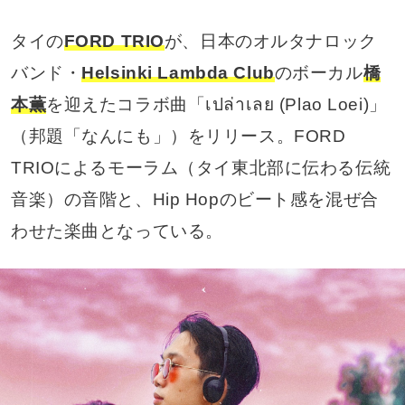
タイの
FORD TRIO
が、日本のオルタナロック
バンド・
Helsinki Lambda Club
のボーカル
橋
本薫
を迎えたコラボ曲「เปล่าเลย (Plao Loei)」
（邦題「なんにも」）をリリース。FORD
TRIOによるモーラム（タイ東北部に伝わる伝統
音楽）の音階と、Hip Hopのビート感を混ぜ合
わせた楽曲となっている。