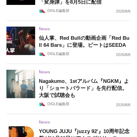
「変身譚」を8月5日に配信
DIGLE編集部
2026/8/6
News
仙人掌、Red Bullの動画企画「Red Bu
ll 64 Bars」に登場。ビートはSEEDA
DIGLE編集部
2026/8/6
News
Nagakumo、1stアルバム『NGKM』よ
り「ショートバラード」を先行配信。
大阪で試聴会も
DIGLE編集部
2026/8/6
News
YOUNG JUJU『juzzy 92'』10周年記念