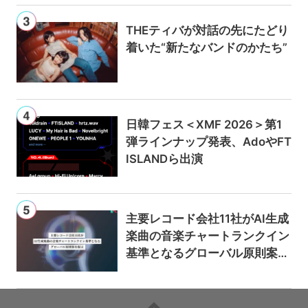
THEティバが対話の先にたどり
着いた“新たなバンドのかたち”
日韓フェス＜XMF 2026＞第1
弾ラインナップ発表、AdoやFT
ISLANDら出演
主要レコード会社11社がAI生成
楽曲の音楽チャートランクイン
基準となるグローバル原則案を
提示——人間主導の創造性を守
るための統一的な枠組みを提案