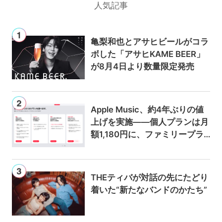
人気記事
亀梨和也とアサヒビールがコラ
ボした「アサヒKAME BEER」
が8月4日より数量限定発売
Apple Music、約4年ぶりの値
上げを実施——個人プランは月
額1,180円に、ファミリープラ
ンは300円値上げの1,980円に
THEティバが対話の先にたどり
着いた“新たなバンドのかたち”