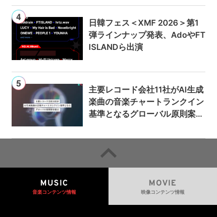
日韓フェス＜XMF 2026＞第1
弾ラインナップ発表、AdoやFT
ISLANDら出演
主要レコード会社11社がAI生成
楽曲の音楽チャートランクイン
基準となるグローバル原則案を
提示——人間主導の創造性を守
るための統一的な枠組みを提案
MUSIC
MOVIE
音楽コンテンツ情報
映像コンテンツ情報