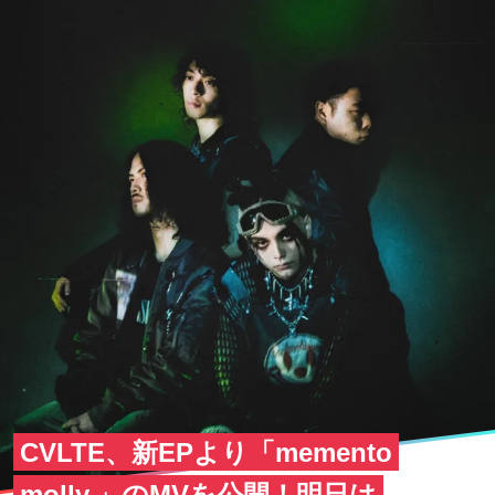
CVLTE、新EPより「memento
molly.」のMVを公開！明日は