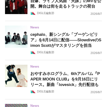
自爆、ライブ人気曲「天誅」のMVを公
開。舞台は街を走るトラックの荷台
DIGLE編集部
2026/8/7
News
cephalo、新シングル「ブーゲンビリ
ア」を8月14日に配信——SlowdiveのS
imon Scottがマスタリングを担当
DIGLE編集部
2026/8/7
News
おやすみホログラム、6thアルバム『P
APER MOON CLUB』を9月16日にリ
リース。新曲「lovesick」先行配信も
DIGLE編集部
2026/8/7
News