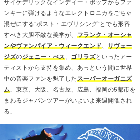
サイケデリックなインディー・ポップからファ
ンキーに弾けるようなエレクトロニカをごちゃ
混ぜにする“ポスト・エヴリシング”とでも形容
すべき大胆不敵な美学が、
フランク・オーシャ
ンやヴァンパイア・ウィークエンド
、
サヴェー
ジズ
の
ジェニー・べス
、
ゴリラズ
といったアー
ティストから支持を集め、あっという間に世界
中の音楽ファンを魅了した
スーパーオーガニズ
ム
。東京、大阪、名古屋、広島、福岡の5都市を
まわるジャパンツアーがいよいよ来週開催され
る。