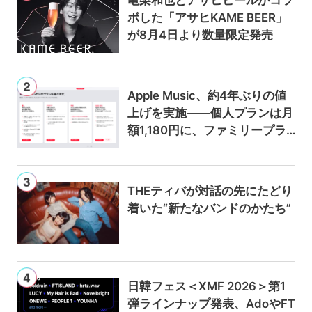
ボした「アサヒKAME BEER」
が8月4日より数量限定発売
Apple Music、約4年ぶりの値
上げを実施——個人プランは月
額1,180円に、ファミリープラ
ンは300円値上げの1,980円に
THEティバが対話の先にたどり
着いた“新たなバンドのかたち”
日韓フェス＜XMF 2026＞第1
弾ラインナップ発表、AdoやFT