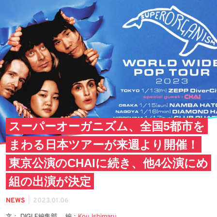
スーパーオーガニズム、全国5都市を
まわる日本ツアーが来週より開催！
東京公演のCHAIに続き、他4公演にめ
組の出演が決定
|
NEWS
2023.01.06
文： DIGLE編集部 編：
Kou Ishimaru