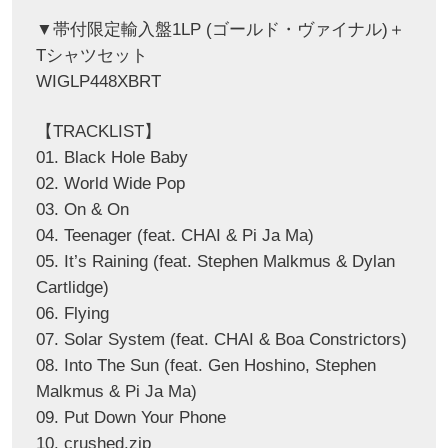
▼帯付限定輸入盤1LP (ゴールド・ヴァイナル)＋
Tシャツセット
WIGLP448XBRT
【TRACKLIST】
01. Black Hole Baby
02. World Wide Pop
03. On & On
04. Teenager (feat. CHAI & Pi Ja Ma)
05. It’s Raining (feat. Stephen Malkmus & Dylan
Cartlidge)
06. Flying
07. Solar System (feat. CHAI & Boa Constrictors)
08. Into The Sun (feat. Gen Hoshino, Stephen
Malkmus & Pi Ja Ma)
09. Put Down Your Phone
10. crushed.zip