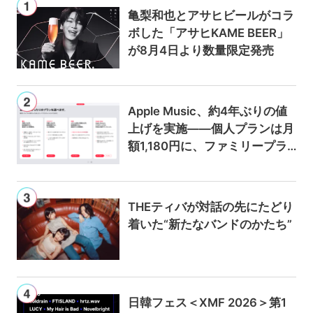
亀梨和也とアサヒビールがコラ
ボした「アサヒKAME BEER」
が8月4日より数量限定発売
Apple Music、約4年ぶりの値
上げを実施——個人プランは月
額1,180円に、ファミリープラ
ンは300円値上げの1,980円に
THEティバが対話の先にたどり
着いた“新たなバンドのかたち”
日韓フェス＜XMF 2026＞第1