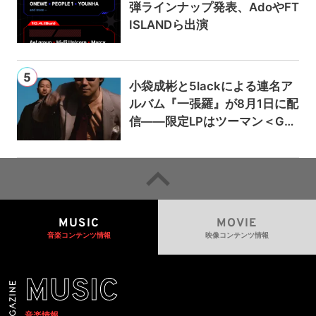
弾ラインナップ発表、AdoやFT
ISLANDら出演
小袋成彬と5lackによる連名ア
ルバム『一張羅』が8月1日に配
信——限定LPはツーマン＜Gai
a＞会場で販売
MUSIC
MOVIE
音楽コンテンツ情報
映像コンテンツ情報
MUSIC
音楽情報