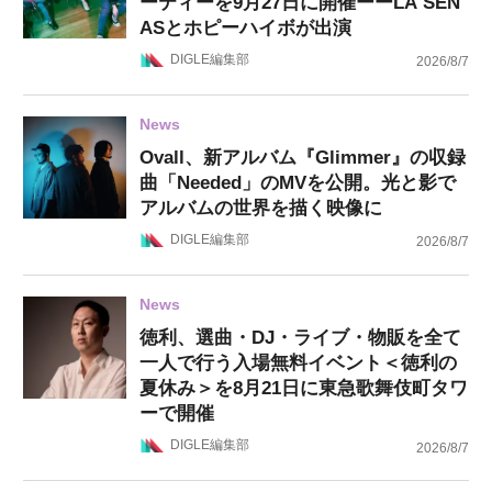
ーティーを9月27日に開催ーーLA SEÑ
ASとホピーハイボが出演
DIGLE編集部
2026/8/7
News
Ovall、新アルバム『Glimmer』の収録
曲「Needed」のMVを公開。光と影で
アルバムの世界を描く映像に
DIGLE編集部
2026/8/7
News
徳利、選曲・DJ・ライブ・物販を全て
一人で行う入場無料イベント＜徳利の
夏休み＞を8月21日に東急歌舞伎町タワ
ーで開催
DIGLE編集部
2026/8/7