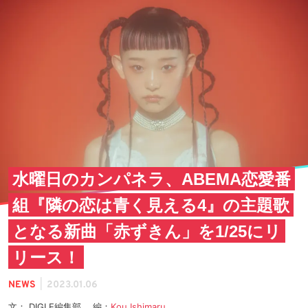
水曜日のカンパネラ、ABEMA恋愛番
組『隣の恋は青く見える4』の主題歌
となる新曲「赤ずきん」を1/25にリ
リース！
|
NEWS
2023.01.06
文： DIGLE編集部 編：
Kou Ishimaru