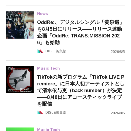
News
OddRe:、デジタルシングル「黄泉還」
を8月5日にリリース——リリース連動
企画「OddRe: TRANS:MISSION 202
6」も始動
DIGLE編集部
2026/8/5
Music Tech
TikTokの新プログラム「TikTok LIVE P
remiere」に日本人初アーティストとし
て清水依与吏（back number）が決定
——8月8日にアコースティックライブ
を配信
DIGLE編集部
2026/8/5
Music Tech