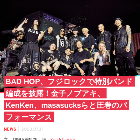
BAD HOP、フジロックで特別バンド
編成を披露！金子ノブアキ、
KenKen、masasucksらと圧巻のパ
フォーマンス
|
NEWS
2023.07.31
文： DIGLE編集部 編：
Kou Ishimaru