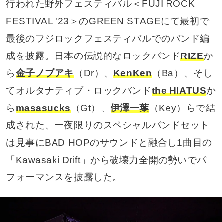
行われた野外フェスティバル＜FUJI ROCK
FESTIVAL '23＞のGREEN STAGEにて最初で
最後のフジロックフェスティバルでのバンド編
成を披露。日本の伝説的なロックバンド
RIZE
か
ら
金子ノブアキ
（Dr）、
KenKen
（Ba）、そし
てオルタナティブ・ロックバンド
the HIATUS
か
ら
masasucks
（Gt）、
伊澤一葉
（Key）らで結
成された、一夜限りのスペシャルバンドセット
は見事にBAD HOPのサウンドと融合し1曲目の
「Kawasaki Drift」から破壊力全開の勢いでパ
フォーマンスを披露した。