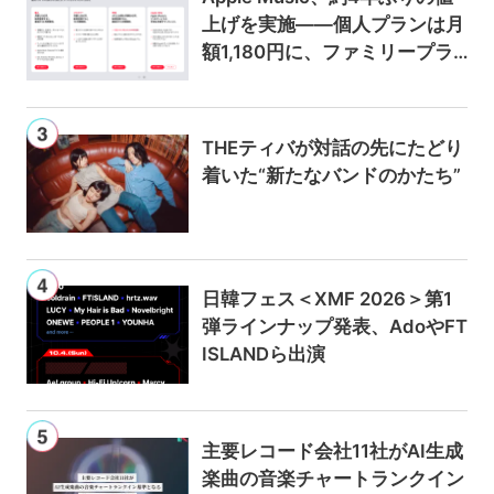
上げを実施——個人プランは月
額1,180円に、ファミリープラ
ンは300円値上げの1,980円に
THEティバが対話の先にたどり
着いた“新たなバンドのかたち”
日韓フェス＜XMF 2026＞第1
弾ラインナップ発表、AdoやFT
ISLANDら出演
主要レコード会社11社がAI生成
楽曲の音楽チャートランクイン