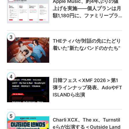
Apple Music、約4年ぶりの値
上げを実施——個人プランは月
額1,180円に、ファミリープラ
ンは300円値上げの1,980円に
THEティバが対話の先にたどり
着いた“新たなバンドのかたち”
日韓フェス＜XMF 2026＞第1
弾ラインナップ発表、AdoやFT
ISLANDら出演
Charli XCX、The xx、Turnstil
eらが出演する＜Outside Land