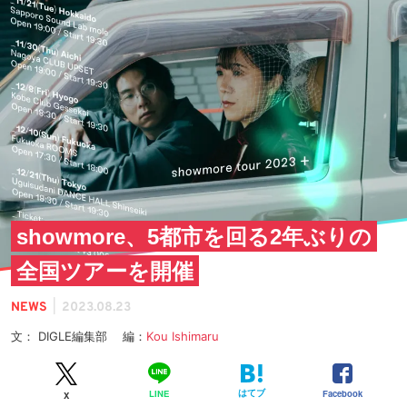
showmore、5都市を回る2年ぶりの
全国ツアーを開催
|
NEWS
2023.08.23
文： DIGLE編集部 編：
Kou Ishimaru
はてブ
Facebook
LINE
X