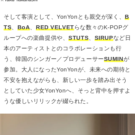
そして客演として、YonYonとも親交が深く、
B
TS
、
BoA
、
RED VELVET
らな数々のK-POPグ
ループへの楽曲提供や、
STUTS
、
SIRUP
など日
本のアーティストとのコラボレーションも行
う、韓国のシンガー／プロデューサー
SUMIN
が
参加。大人になったYonYonが、未来への期待と
不安を抱えながらも、新しい一歩を踏み出そう
としていた少女YonYonへ、そっと背中を押すよ
うな優しいリリックが綴られた。