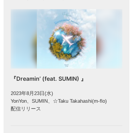
『Dreamin’ (feat. SUMIN) 』
2023年8月23日(水)
YonYon、SUMIN、☆Taku Takahashi(m-flo)
配信リリース