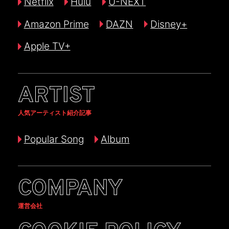
Netflix
Hulu
U-NEXT
Amazon Prime
DAZN
Disney+
Apple TV+
ARTIST
人気アーティスト紹介記事
Popular Song
Album
COMPANY
運営会社