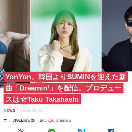
YonYon、韓国よりSUMINを迎えた新
曲「Dreamin’」を配信。プロデュー
スは☆Taku Takahashi
|
NEWS
2023.08.23
文： DIGLE編集部 編：
Kou Ishimaru