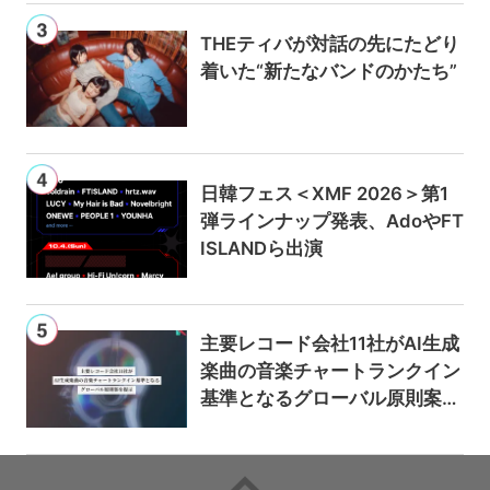
THEティバが対話の先にたどり
着いた“新たなバンドのかたち”
日韓フェス＜XMF 2026＞第1
弾ラインナップ発表、AdoやFT
ISLANDら出演
主要レコード会社11社がAI生成
楽曲の音楽チャートランクイン
基準となるグローバル原則案を
提示——人間主導の創造性を守
るための統一的な枠組みを提案