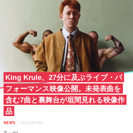
King Krule、27分に及ぶライブ・パ
フォーマンス映像公開。未発表曲を
含む7曲と裏舞台が垣間見れる映像作
品
|
NEWS
2023.09.02
文： vcr