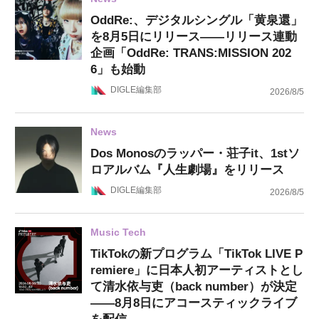
OddRe:、デジタルシングル「黄泉還」
を8月5日にリリース——リリース連動
企画「OddRe: TRANS:MISSION 202
6」も始動
DIGLE編集部
2026/8/5
News
Dos Monosのラッパー・荘子it、1stソ
ロアルバム『人生劇場』をリリース
DIGLE編集部
2026/8/5
Music Tech
TikTokの新プログラム「TikTok LIVE P
remiere」に日本人初アーティストとし
て清水依与吏（back number）が決定
——8月8日にアコースティックライブ