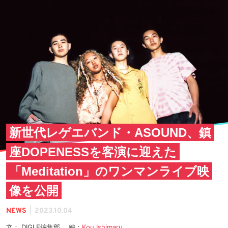
新世代レゲエバンド・ASOUND、鎮
座DOPENESSを客演に迎えた
「Meditation」のワンマンライブ映
像を公開
|
NEWS
2023.10.04
文： DIGLE編集部 編：
Kou Ishimaru