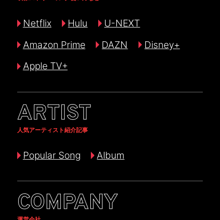
Netflix
Hulu
U-NEXT
Amazon Prime
DAZN
Disney+
Apple TV+
ARTIST
人気アーティスト紹介記事
Popular Song
Album
COMPANY
運営会社