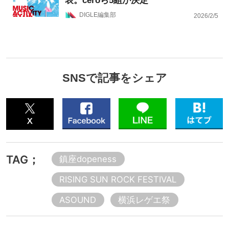
表。ceroら5組が決定
DIGLE編集部
2026/2/5
SNSで記事をシェア
TAG；
鎮座dopeness
RISING SUN ROCK FESTIVAL
ASOUND
横浜レゲエ祭