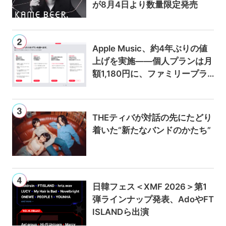
が8月4日より数量限定発売
Apple Music、約4年ぶりの値
上げを実施——個人プランは月
額1,180円に、ファミリープラ
ンは300円値上げの1,980円に
THEティバが対話の先にたどり
着いた“新たなバンドのかたち”
日韓フェス＜XMF 2026＞第1
弾ラインナップ発表、AdoやFT
ISLANDら出演