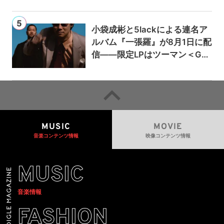
小袋成彬と5lackによる連名ア
ルバム『一張羅』が8月1日に配
信——限定LPはツーマン＜Gai
a＞会場で販売
MUSIC
MOVIE
音楽コンテンツ情報
映像コンテンツ情報
MUSIC
音楽情報
FASHION