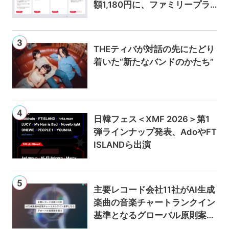
額1,180円に、ファミリープラ
ンは300円値上げの1,980円に
THEティバが対話の先にたどり
着いた“新たなバンドのかたち”
日韓フェス＜XMF 2026＞第1
弾ラインナップ発表、AdoやFT
ISLANDら出演
主要レコード会社11社がAI生成
楽曲の音楽チャートランクイン
基準となるグローバル原則案を
提示——人間主導の創造性を守