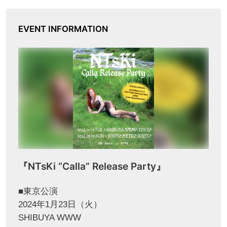
EVENT INFORMATION
『NTsKi “Calla” Release Party』
■東京公演
2024年1月23日（火）
SHIBUYA WWW