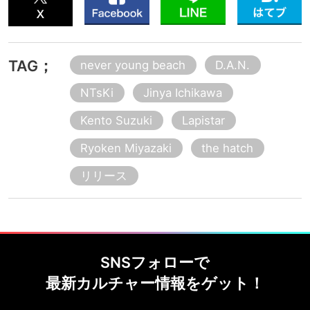
TAG；
never young beach
D.A.N.
NTsKi
Jinya Ichikawa
Kento Suzuki
Lapistar
Ryoken Miyazaki
the hatch
リリース
SNSフォローで
最新カルチャー情報をゲット！