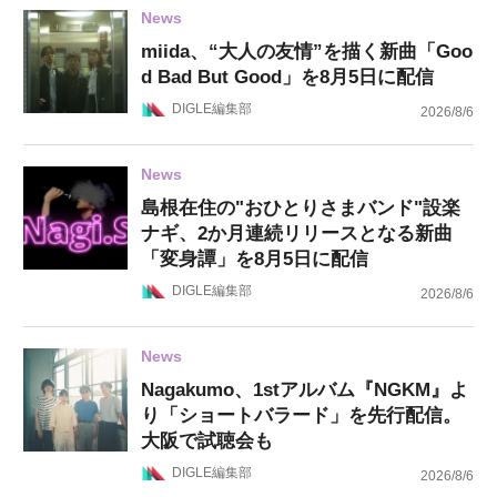
News
miida、“大人の友情”を描く新曲「Goo
d Bad But Good」を8月5日に配信
DIGLE編集部
2026/8/6
News
島根在住の"おひとりさまバンド"設楽
ナギ、2か月連続リリースとなる新曲
「変身譚」を8月5日に配信
DIGLE編集部
2026/8/6
News
Nagakumo、1stアルバム『NGKM』よ
り「ショートバラード」を先行配信。
大阪で試聴会も
DIGLE編集部
2026/8/6