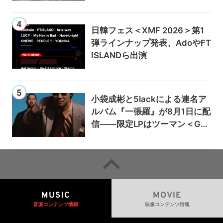
日韓フェス＜XMF 2026＞第1
弾ラインナップ発表、AdoやFT
ISLANDら出演
小袋成彬と5lackによる連名ア
ルバム『一張羅』が8月1日に配
信——限定LPはツーマン＜Gai
a＞会場で販売
MUSIC
MOVIE
音楽コンテンツ情報
映像コンテンツ情報