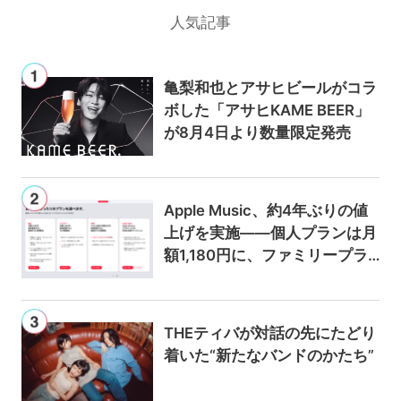
人気記事
亀梨和也とアサヒビールがコラ
ボした「アサヒKAME BEER」
が8月4日より数量限定発売
Apple Music、約4年ぶりの値
上げを実施——個人プランは月
額1,180円に、ファミリープラ
ンは300円値上げの1,980円に
THEティバが対話の先にたどり
着いた“新たなバンドのかたち”