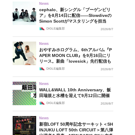
News
cephalo、新シングル「ブーゲンビリ
ア」を8月14日に配信——Slowdiveの
Simon Scottがマスタリングを担当
DIGLE編集部
2026/8/7
News
おやすみホログラム、6thアルバム『P
APER MOON CLUB』を9月16日にリ
リース。新曲「lovesick」先行配信も
DIGLE編集部
2026/8/7
News
WALL&WALL 10th Anniversary、飯
田瑞規と水槽を迎えて9月12日に開催
DIGLE編集部
2026/8/7
News
新宿LOFT 50周年記念サーキット＜SH
INJUKU LOFT 50th CIRCUIT＞第八弾