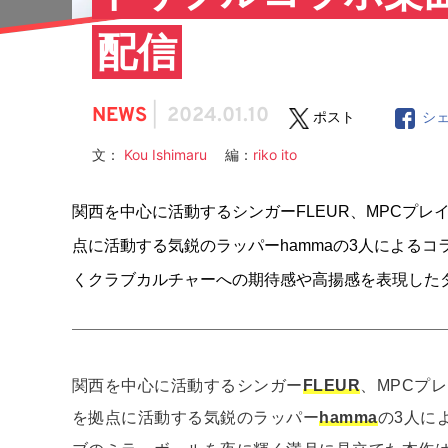
配信
NEWS
|
2024.01.10
ポスト
シ
文：
Kou Ishimaru
編：
riko ito
関西を中心に活動するシンガーFLEUR、MPCプレイヤ
点に活動する気鋭のラッパーhammaの3人によるコ
くクラブカルチャーへの期待感や高揚感を表現した
関西を中心に活動するシンガー
FLEUR
、MPCプ
を拠点に活動する気鋭のラッパー
hamma
の3人に