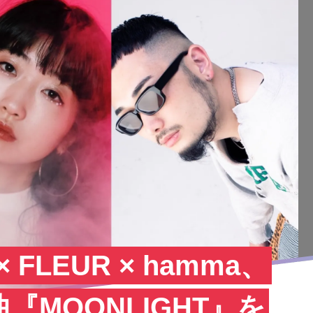
 × FLEUR × hamma、
MOONLIGHT』を