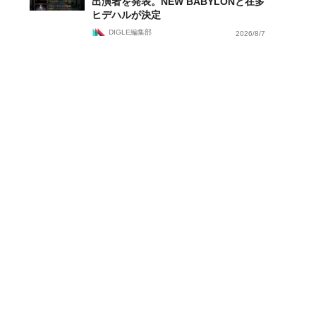
出演者を発表。NEW BABYLONと在多
ヒデハルが決定
DIGLE編集部
2026/8/7