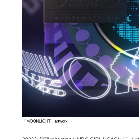
「MOONLIGHT」artwork