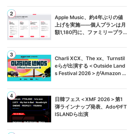
Apple Music、約4年ぶりの値
上げを実施——個人プランは月
額1,180円に、ファミリープラ
ンは300円値上げの1,980円に
Charli XCX、The xx、Turnstil
eらが出演する＜Outside Land
s Festival 2026＞がAmazon M
usicとPrime Videoで独占ライ
ブ配信
日韓フェス＜XMF 2026＞第1
弾ラインナップ発表、AdoやFT
ISLANDら出演