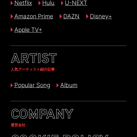
Netflix
Hulu
U-NEXT
Amazon Prime
DAZN
Disney+
Apple TV+
ARTIST
人気アーティスト紹介記事
Popular Song
Album
COMPANY
運営会社