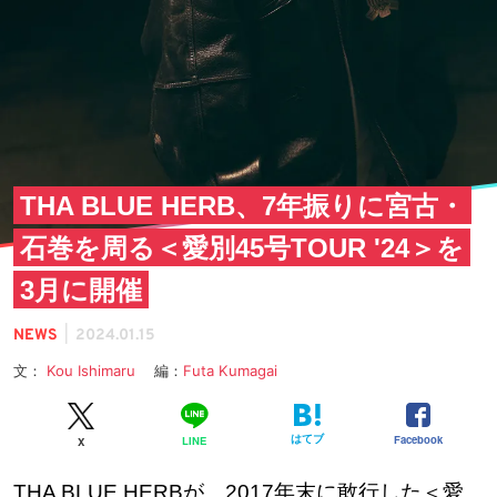
THA BLUE HERB、7年振りに宮古・
石巻を周る＜愛別45号TOUR '24＞を
3月に開催
|
NEWS
2024.01.15
文：
Kou Ishimaru
編：
Futa Kumagai
はてブ
Facebook
LINE
X
THA BLUE HERBが、2017年末に敢行した＜愛