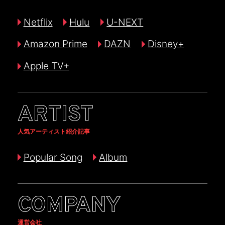
Netflix
Hulu
U-NEXT
Amazon Prime
DAZN
Disney+
Apple TV+
ARTIST
人気アーティスト紹介記事
Popular Song
Album
COMPANY
運営会社