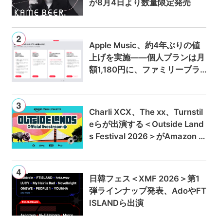
が8月4日より数量限定発売
Apple Music、約4年ぶりの値
上げを実施——個人プランは月
額1,180円に、ファミリープラ
ンは300円値上げの1,980円に
Charli XCX、The xx、Turnstil
eらが出演する＜Outside Land
s Festival 2026＞がAmazon M
usicとPrime Videoで独占ライ
ブ配信
日韓フェス＜XMF 2026＞第1
弾ラインナップ発表、AdoやFT
ISLANDら出演