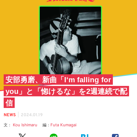
安部勇磨、新曲「Iʻm falling for
you」と「惚けるな」を2週連続で配
信
|
NEWS
2024.01.19
文：
Kou Ishimaru
編：
Futa Kumagai