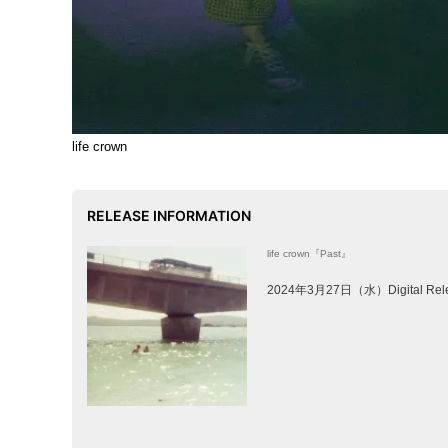
life crown
RELEASE INFORMATION
life crown『Past』
2024年3月27日（水）Digital Rel