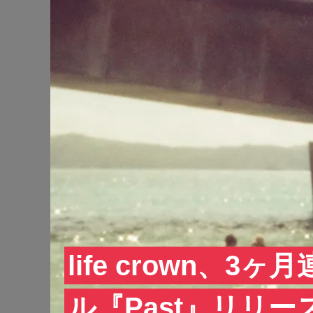
life crown、
ル『Past』リリー