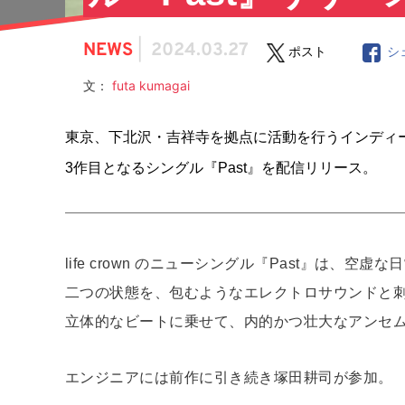
NEWS
|
2024.03.27
ポスト
シ
文：
futa kumagai
東京、下北沢・吉祥寺を拠点に活動を行うインディーズバン
3作目となるシングル『Past』を配信リリース。
life crown のニューシングル『Past』は、
二つの状態を、包むようなエレクトロサウンドと刺
立体的なビートに乗せて、内的かつ壮大なアンセ
エンジニアには前作に引き続き塚田耕司が参加。