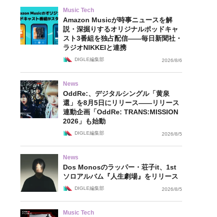
Music Tech
Amazon Musicが時事ニュースを解
説・深掘りするオリジナルポッドキャ
スト3番組を独占配信——毎日新聞社・
ラジオNIKKEIと連携
DIGLE編集部
2026/8/6
News
OddRe:、デジタルシングル「黄泉
還」を8月5日にリリース——リリース
連動企画「OddRe: TRANS:MISSION
2026」も始動
DIGLE編集部
2026/8/5
News
Dos Monosのラッパー・荘子it、1st
ソロアルバム『人生劇場』をリリース
DIGLE編集部
2026/8/5
Music Tech