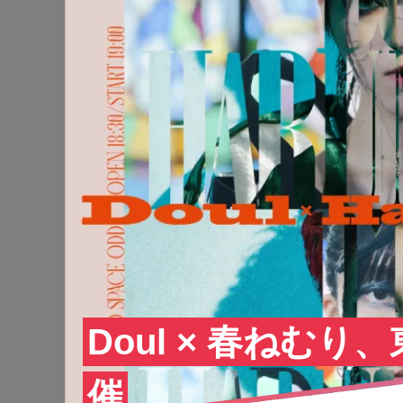
Doul × 春ねむ
催