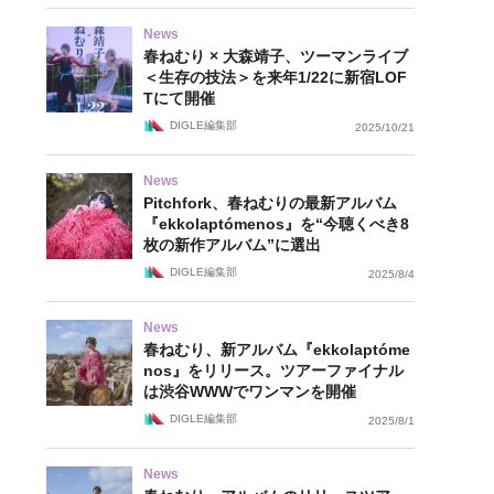
News
春ねむり × 大森靖子、ツーマンライブ
＜生存の技法＞を来年1/22に新宿LOF
Tにて開催
DIGLE編集部
2025/10/21
News
Pitchfork、春ねむりの最新アルバム
『ekkolaptómenos』を“今聴くべき8
枚の新作アルバム”に選出
DIGLE編集部
2025/8/4
News
春ねむり、新アルバム『ekkolaptóme
nos』をリリース。ツアーファイナル
は渋谷WWWでワンマンを開催
DIGLE編集部
2025/8/1
News