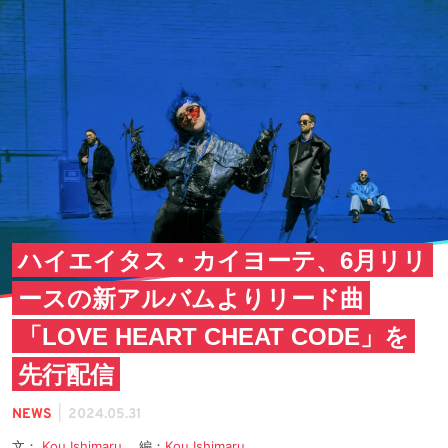
ハイエイタス・カイヨーテ、6月リリ
ースの新アルバムよりリード曲
「LOVE HEART CHEAT CODE」を
先行配信
|
NEWS
2024.05.31
文：
Kou Ishimaru
編：
Kou Ishimaru