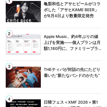
亀梨和也とアサヒビールがコラ
ボした「アサヒKAME BEER」
が8月4日より数量限定発売
Apple Music、約4年ぶりの値
上げを実施——個人プランは月
額1,180円に、ファミリープラ
ンは300円値上げの1,980円に
THEティバが対話の先にたどり
着いた“新たなバンドのかたち”
日韓フェス＜XMF 2026＞第1