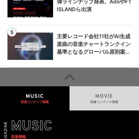
弾ラインナップ発表、AdoやFT
ISLANDら出演
主要レコード会社11社がAI生成
楽曲の音楽チャートランクイン
基準となるグローバル原則案を
提示——人間主導の創造性を守
るための統一的な枠組みを提案
MUSIC
MOVIE
音楽コンテンツ情報
映像コンテンツ情報
MUSIC
音楽情報