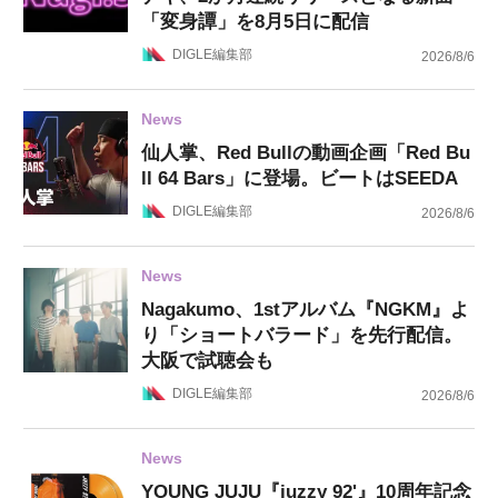
「変身譚」を8月5日に配信
DIGLE編集部
2026/8/6
News
仙人掌、Red Bullの動画企画「Red Bu
ll 64 Bars」に登場。ビートはSEEDA
DIGLE編集部
2026/8/6
News
Nagakumo、1stアルバム『NGKM』よ
り「ショートバラード」を先行配信。
大阪で試聴会も
DIGLE編集部
2026/8/6
News
YOUNG JUJU『juzzy 92'』10周年記念