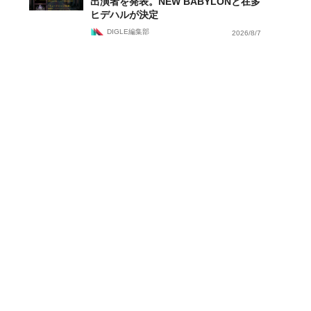
出演者を発表。NEW BABYLONと在多
ヒデハルが決定
DIGLE編集部
2026/8/7