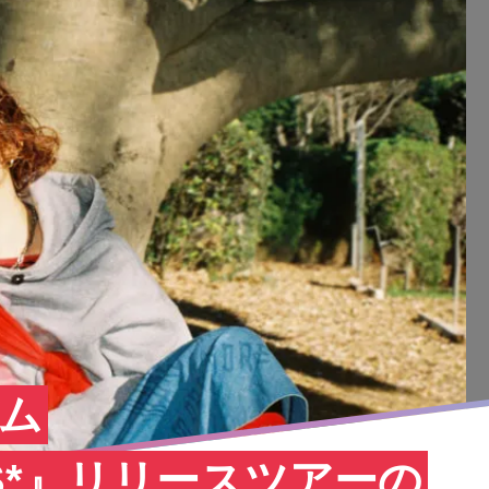
バム
OGS*』リリースツアーの