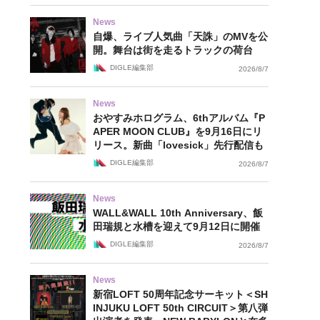
News
自爆、ライブ人気曲「天誅」のMVを公
開。舞台は街を走るトラックの荷台
DIGLE編集部
2026/8/7
News
おやすみホログラム、6thアルバム『P
APER MOON CLUB』を9月16日にリ
リース。新曲「lovesick」先行配信も
DIGLE編集部
2026/8/7
News
WALL&WALL 10th Anniversary、飯
田瑞規と水槽を迎えて9月12日に開催
DIGLE編集部
2026/8/7
News
新宿LOFT 50周年記念サーキット＜SH
INJUKU LOFT 50th CIRCUIT＞第八弾