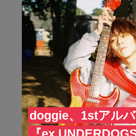
doggie、1stアル
『ex.UNDERD