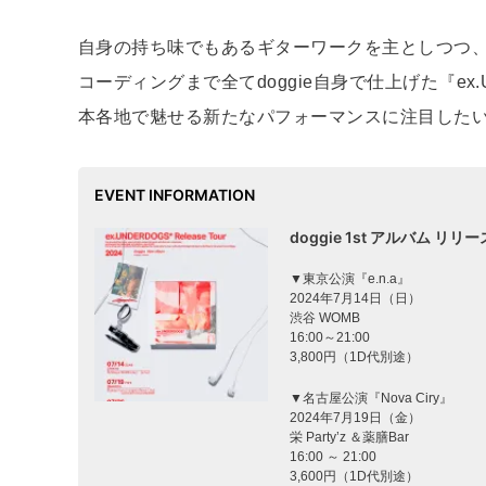
自身の持ち味でもあるギターワークを主としつつ
コーディングまで全てdoggie自身で仕上げた『ex.
本各地で魅せる新たなパフォーマンスに注目した
EVENT INFORMATION
doggie 1st アルバム リリ
▼東京公演『e.n.a』
2024年7月14日（日）
渋谷 WOMB
16:00～21:00
3,800円（1D代別途）
▼名古屋公演『Nova Ciry』
2024年7月19日（金）
栄 Party’z ＆薬膳Bar
16:00 ～ 21:00
3,600円（1D代別途）