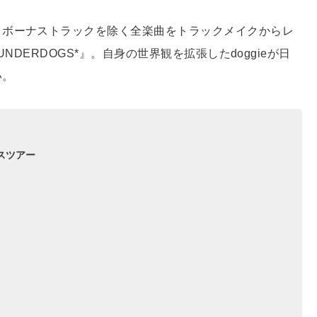
、ボーナストラックを除く全楽曲をトラックメイクからレ
UNDERDOGS*』。自身の世界観を拡張したdoggieが日
い。
ースツアー