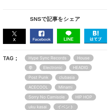
SNSで記事をシェア
TAG；
Hype Sync Records
House
拳
Electronic
HEADIG
Post Punk
clubasia
ACECOOL
Minami
Sorry No Camisole
HIP HOP
uku kasai
イベント