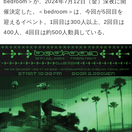
bedroom＞が、2024年7月12日（金）深夜に開
催決定した。＜bedroom＞は、今回が5回目を
迎えるイベント。1回目は300人以上、2回目は
400人、4回目は約500人動員している。