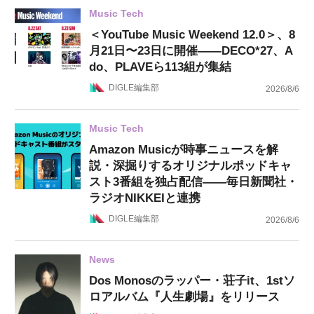
Music Tech
＜YouTube Music Weekend 12.0＞、8
月21日〜23日に開催——DECO*27、A
do、PLAVEら113組が集結
DIGLE編集部
2026/8/6
Music Tech
Amazon Musicが時事ニュースを解
説・深掘りするオリジナルポッドキャ
スト3番組を独占配信——毎日新聞社・
ラジオNIKKEIと連携
DIGLE編集部
2026/8/6
News
Dos Monosのラッパー・荘子it、1stソ
ロアルバム『人生劇場』をリリース