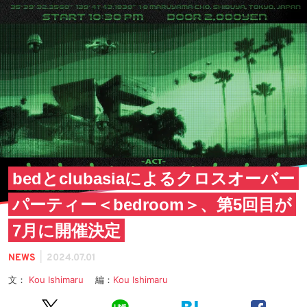
bedとclubasiaによるクロスオーバー
パーティー＜bedroom＞、第5回目が
7月に開催決定
|
NEWS
2024.07.01
文：
Kou Ishimaru
編：
Kou Ishimaru