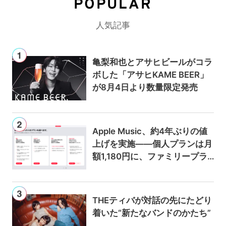
POPULAR
人気記事
亀梨和也とアサヒビールがコラ
ボした「アサヒKAME BEER」
が8月4日より数量限定発売
Apple Music、約4年ぶりの値
上げを実施——個人プランは月
額1,180円に、ファミリープラ
ンは300円値上げの1,980円に
THEティバが対話の先にたどり
着いた“新たなバンドのかたち”