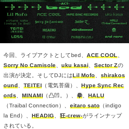
今回、ライブアクトとしてbed、
ACE COOL
、
Sorry No Camisole
、
uku kasai
、
Sector Z
の
出演が決定。そしてDJには
Lil Mofo
、
shirakos
ound
、
TEITEI
（電気菩薩）、
Hype Sync Rec
ords
、
MINAMI
（凸凹。）、
拳
、
HALU
（Traibal Connection）、
eitaro sato
（indigo
la End）、
HEADIG
、
狂-crew-
がラインナップ
されている。