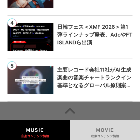
日韓フェス＜XMF 2026＞第1
弾ラインナップ発表、AdoやFT
ISLANDら出演
主要レコード会社11社がAI生成
楽曲の音楽チャートランクイン
基準となるグローバル原則案を
提示——人間主導の創造性を守
るための統一的な枠組みを提案
MUSIC
MOVIE
音楽コンテンツ情報
映像コンテンツ情報