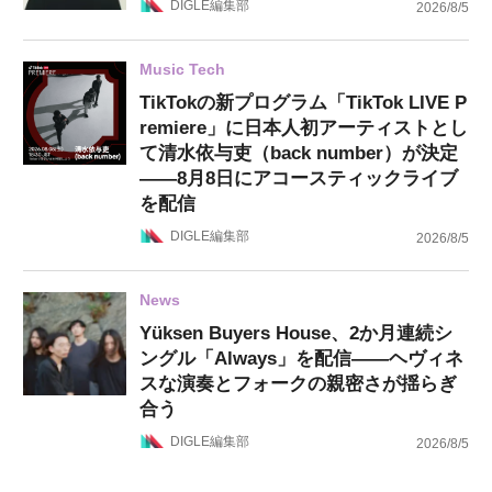
DIGLE編集部
2026/8/5
Music Tech
TikTokの新プログラム「TikTok LIVE P
remiere」に日本人初アーティストとし
て清水依与吏（back number）が決定
——8月8日にアコースティックライブ
を配信
DIGLE編集部
2026/8/5
News
Yüksen Buyers House、2か月連続シ
ングル「Always」を配信——ヘヴィネ
スな演奏とフォークの親密さが揺らぎ
合う
DIGLE編集部
2026/8/5