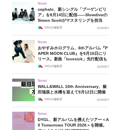
News
cephalo、新シングル「ブーゲンビリ
ア」を8月14日に配信——Slowdiveの
Simon Scottがマスタリングを担当
DIGLE編集部
2026/8/7
News
おやすみホログラム、6thアルバム『P
APER MOON CLUB』を9月16日にリ
リース。新曲「lovesick」先行配信も
DIGLE編集部
2026/8/7
News
WALL&WALL 10th Anniversary、飯
田瑞規と水槽を迎えて9月12日に開催
DIGLE編集部
2026/8/7
News
DYGL、新アルバムを携えたツアー＜A
ll Tomorrows TOUR 2026＞を開催。