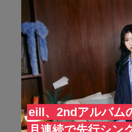
eill、2ndアル
月連続で先行シン