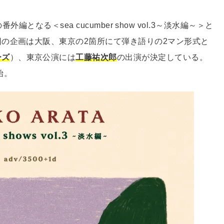
番外編となる＜sea cucumber show vol.3～淡水編～＞と
の企画は大阪、東京の2箇所にて弾き語りの2マン形式と
ーズ
）、東京公演には
工藤祐次郎
の出演が決定している。
始。