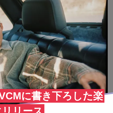
VCMに書き下ろした楽
にリリース