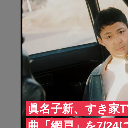
眞名子新、すき家T
曲「網戸」を7/24