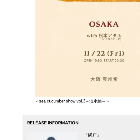
＜sea cucumber show vol.3～淡水編～＞
RELEASE INFORMATION
「網戸」