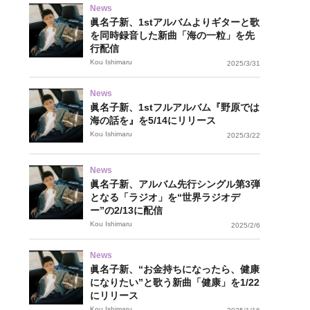
News
眞名子新、1stアルバムよりギターと歌
を同時録音した新曲「海の一粒」を先
行配信
Kou Ishimaru
2025/3/31
News
眞名子新、1stフルアルバム『野原では
海の話を』を5/14にリリース
Kou Ishimaru
2025/3/22
News
眞名子新、アルバム先行シングル第3弾
となる「ラジオ」を“世界ラジオデ
ー”の2/13に配信
Kou Ishimaru
2025/2/6
News
眞名子新、“お金持ちになったら、健康
になりたい”と歌う新曲「健康」を1/22
にリリース
Kou Ishimaru