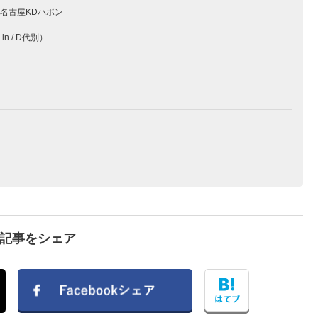
・名古屋KDハポン
in / D代別）
で記事をシェア