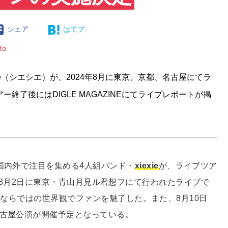
シェア
はてブ
ito
e（シエシエ）が、2024年8月に東京、京都、名古屋にてラ
開催。ツアー終了後にはDIGLE MAGAZINEにてライブレポートが掲
国内外で注目を集める4人組バンド・
xiexie
が、ライブツア
中。2024年8月2日に東京・青山月見ル君想フにて行われたライブで
iexieならではの世界観でファンを魅了した。また、8月10日
名古屋公演が開催予定となっている。