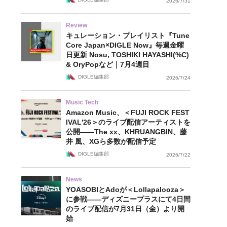
2026/7/31
Review
キュレーション・プレイリスト『Tune
Core Japan×DIGLE Now』毎週金曜
日更新 Nosu, TOSHIKI HAYASHI(%C)
& OryPopなど｜7月4週目
DIGLE編集部
2026/7/24
Music Tech
Amazon Music、＜FUJI ROCK FEST
IVAL'26＞のライブ配信アーティストを
公開——The xx、KHRUANGBIN、藤
井 風、XGら多数が配信予定
DIGLE編集部
2026/7/22
News
YOASOBIとAdoが＜Lollapalooza＞
に参戦——ディズニープラスにて4日間
のライブ配信が7月31日（金）より開
始