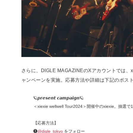
さらに、DIGLE MAGAZINEのXアカウントでは
ャンペーンを実施。応募方法や詳細は下記のポス
🪐𝙥𝙧𝙚𝙨𝙚𝙣𝙩 𝙘𝙖𝙢𝙥𝙖𝙞𝙜𝙣🪐
＜xiexie wellwell Tour2024＞開催中のxi
【応募方法】
❶
@digle_tokyo
をフォロー