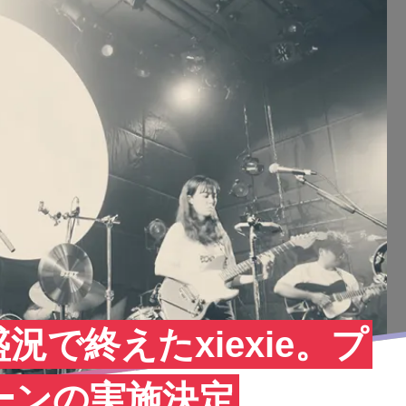
で終えたxiexie。プ
ーンの実施決定