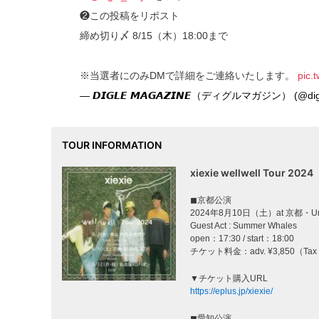
❷この投稿をリポスト
締め切り〆 8/15（木）18:00まで
※当選者にのみDMで詳細をご連絡いたします。
pic.
— 𝘿𝙄𝙂𝙇𝙀 𝙈𝘼𝙂𝘼𝙕𝙄𝙉𝙀（ディグルマガジン） (@dig
TOUR INFORMATION
xiexie wellwell Tour 2024
◼︎京都公演
2024年8月10日（土）at 京都・Ur
Guest Act : Summer Whales
open：17:30 / start：18:00
チケット料金：adv. ¥3,850（Tax 
▼チケット購入URL
https://eplus.jp/xiexie/
◼︎愛知公演