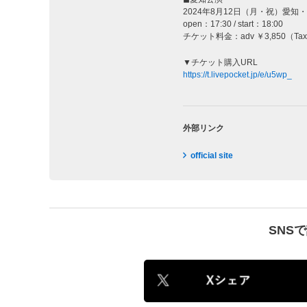
2024年8月12日（月・祝）愛知
open：17:30 / start：18:00
チケット料金：adv ￥3,850（Tax 
▼チケット購入URL
https://t.livepocket.jp/e/u5wp_
外部リンク
official site
SNS