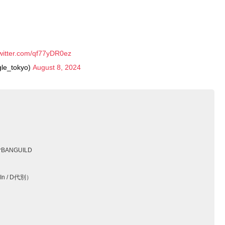
twitter.com/qf77yDR0ez
le_tokyo)
August 8, 2024
BANGUILD
In / D代別）