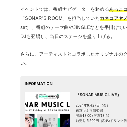
イベントでは、番組ナビゲーターを務める
あっこ
「SONAR’S ROOM」を担当していた
カネコアヤ
set）、番組のテーマ曲やJINGLEなどを手掛けて
DJも登場し、当日のステージを盛り上げる。
さらに、アーティストとコラボしたオリジナルの
い。
INFORMATION
『SONAR MUSIC LIVE』
2024年9月27日（金）
東京キネマ倶楽部
開場18:00 / 開演18:45
前売り 5,500円（税込/ドリンク