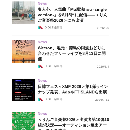
News
奏人心、人気曲「Ma魔法hou -single
version-」を8月5日に配信——＜りん
ご音楽祭2026＞にも出演
DIGLE編集部
2026/8/5
News
Watson、地元・徳島の阿波おどりに
合わせたフリーライブを8月13日に開
催
DIGLE編集部
2026/8/4
News
日韓フェス＜XMF 2026＞第1弾ライン
ナップ発表、AdoやFTISLANDら出演
DIGLE編集部
2026/7/31
News
＜りんご音楽祭2026＞出演者第10弾16
組が決定——オーディション選出アー