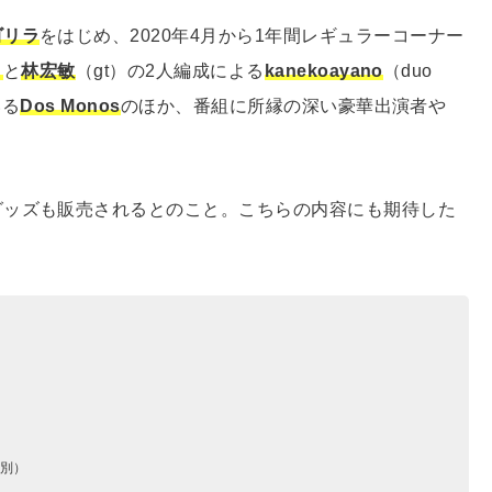
ゴリラ
をはじめ、2020年4月から1年間レギュラーコーナー
ノ
と
林宏敏
（gt）の2人編成による
kanekoayano
（duo
いる
Dos Monos
のほか、番組に所縁の深い豪華出演者や
グッズも販売されるとのこと。こちらの内容にも期待した
代別）