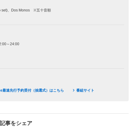
 set)、Dos Monos ※五十音順
0～24:00
-me最速先行予約受付（抽選式）はこちら
番組サイト
で記事をシェア