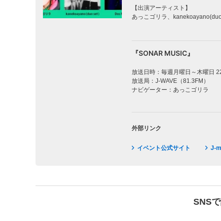
【出演アーティスト】
あっこゴリラ、kanekoayano(duo
『SONAR MUSIC』
放送日時：毎週月曜日～木曜日 22:0
放送局：J-WAVE（81.3FM）
ナビゲーター：あっこゴリラ
外部リンク
イベント公式サイト
J
SNS