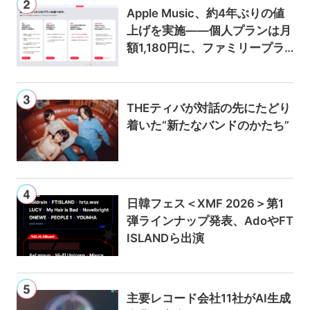
Apple Music、約4年ぶりの値
上げを実施——個人プランは月
額1,180円に、ファミリープラ
ンは300円値上げの1,980円に
THEティバが対話の先にたどり
着いた“新たなバンドのかたち”
日韓フェス＜XMF 2026＞第1
弾ラインナップ発表、AdoやFT
ISLANDら出演
主要レコード会社11社がAI生成