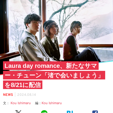
Laura day romance、新たなサマ
ー・チューン「渚で会いましょう」
を8/21に配信
|
NEWS
2024.08.14
文：
Kou Ishimaru
編：
Kou Ishimaru