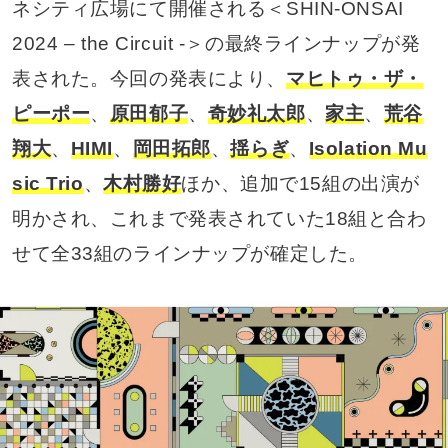
ネシティ広場にて開催される＜SHIN-ONSAI
2024 – the Circuit -＞の最終ラインナップが発
表された。今回の発表により、
マヒトゥ・ザ・
ピーポー
、
原田郁子
、
奇妙礼太郎
、
家主
、
荒谷
翔大
、
HIMI
、
岡田拓郎
、
揺らぎ
、
Isolation Mu
sic Trio
、
木村勝好
ほか、追加で15組の出演が
明かされ、これまで発表されていた18組と合わ
せて全33組のラインナップが確定した。