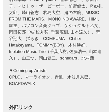
子、マヒトゥ・ザ・ピーポー、前野健太、奇妙礼
太郎、崎山蒼志、君島大空、鬼の右腕、MUSIC
FROM THE MARS、MONO NO AWARE、HIMI、
家主、パソコン音楽クラブ、ゲシュタルト乙女、
岡田拓郎（w/ 松丸契, 千葉広樹, 山本達久）、荒
谷翔大、揺らぎ、COMPUMA、Chihei
Hatakeyama、TOMMY(BOY)、木村勝好、
Isolation Music Trio（千葉広樹, 佐藤浩一, 山本達
久）、山二つ、岡山健二、schedars、北村蕗
▼Coming up Artists
QPLO、マーライオン、赤道、水波月奈巳、
BOARDWALK
外部リンク