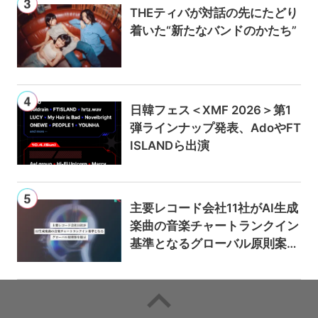
THEティバが対話の先にたどり
着いた“新たなバンドのかたち”
日韓フェス＜XMF 2026＞第1
弾ラインナップ発表、AdoやFT
ISLANDら出演
主要レコード会社11社がAI生成
楽曲の音楽チャートランクイン
基準となるグローバル原則案を
提示——人間主導の創造性を守
るための統一的な枠組みを提案