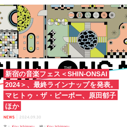
新宿の音楽フェス＜SHIN-ONSAI
2024＞、最終ラインナップを発表。
マヒトゥ・ザ・ピーポー、原田郁子
ほか
|
NEWS
2024.09.30
文：
Kou Ishimaru
編：
Kou Ishimaru