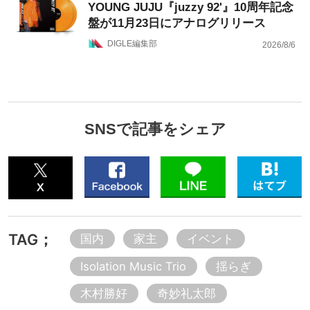
YOUNG JUJU『juzzy 92'』10周年記念
盤が11月23日にアナログリリース
DIGLE編集部
2026/8/6
SNSで記事をシェア
TAG；
国内
家主
イベント
Isolation Music Trio
揺らぎ
木村勝好
奇妙礼太郎