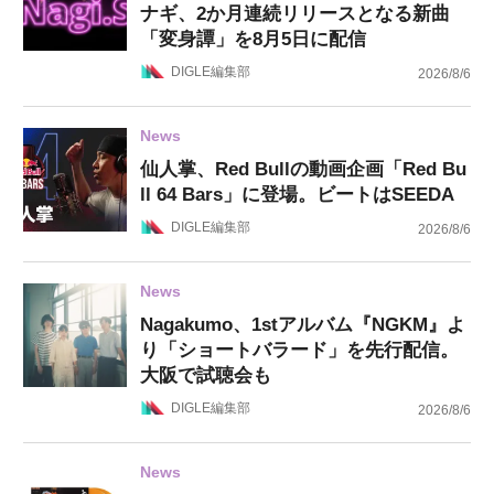
ナギ、2か月連続リリースとなる新曲
「変身譚」を8月5日に配信
DIGLE編集部
2026/8/6
News
仙人掌、Red Bullの動画企画「Red Bu
ll 64 Bars」に登場。ビートはSEEDA
DIGLE編集部
2026/8/6
News
Nagakumo、1stアルバム『NGKM』よ
り「ショートバラード」を先行配信。
大阪で試聴会も
DIGLE編集部
2026/8/6
News