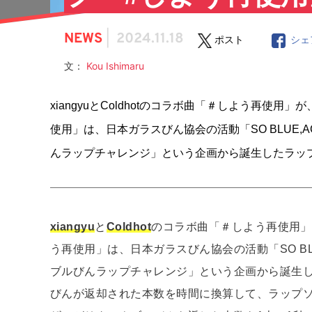
NEWS
|
2024.11.18
ポスト
シェ
文：
Kou Ishimaru
xiangyuとColdhotのコラボ曲「＃しよう再使
使用」は、日本ガラスびん協会の活動「SO BLUE,
んラップチャレンジ」という企画から誕生したラッ
xiangyu
と
Coldhot
のコラボ曲「＃しよう再使用」
う再使用」は、日本ガラスびん協会の活動「SO BL
ブルびんラップチャレンジ」という企画から誕生
びんが返却された本数を時間に換算して、ラップ