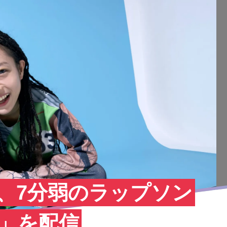
ldhot、7分弱のラップソン
」を配信