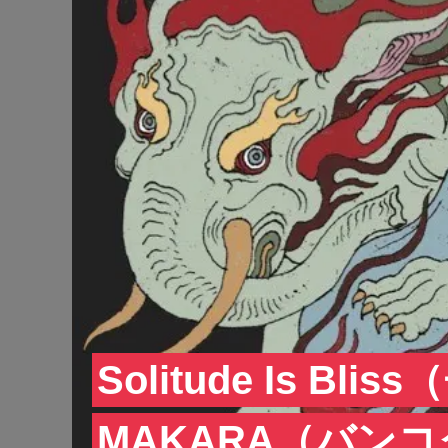
Solitude Is Bl
MAKARA（バン