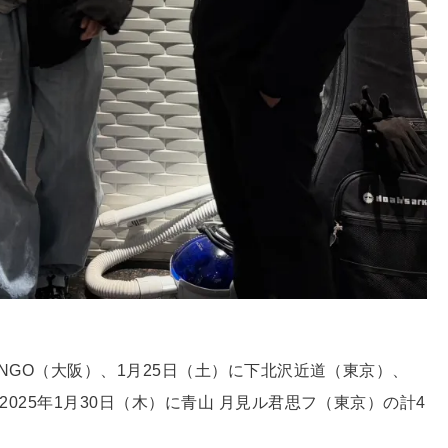
NDANGO（大阪）、1月25日（土）に下北沢近道（東京）、
、2025年1月30日（木）に青山 月見ル君思フ（東京）の計4