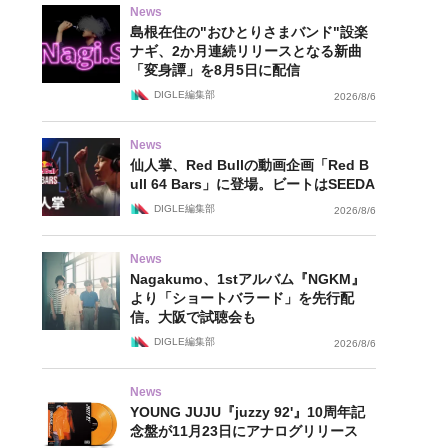
News
島根在住の"おひとりさまバンド"設楽
ナギ、2か月連続リリースとなる新曲
「変身譚」を8月5日に配信
DIGLE編集部
2026/8/6
News
仙人掌、Red Bullの動画企画「Red B
ull 64 Bars」に登場。ビートはSEEDA
DIGLE編集部
2026/8/6
News
Nagakumo、1stアルバム『NGKM』
より「ショートバラード」を先行配
信。大阪で試聴会も
DIGLE編集部
2026/8/6
News
YOUNG JUJU『juzzy 92'』10周年記
念盤が11月23日にアナログリリース