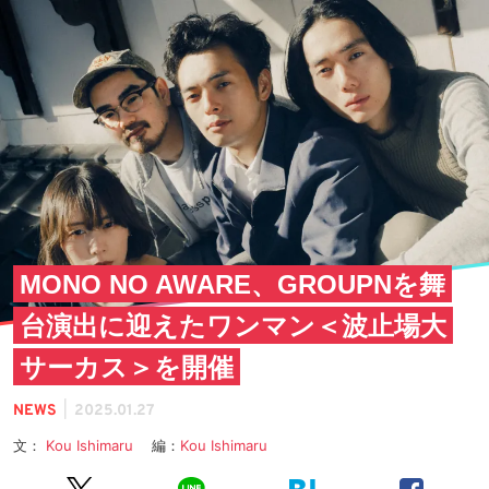
MONO NO AWARE、GROUPNを舞
台演出に迎えたワンマン＜波止場大
サーカス＞を開催
|
NEWS
2025.01.27
文：
Kou Ishimaru
編：
Kou Ishimaru