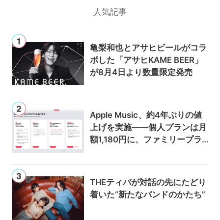
人気記事
亀梨和也とアサヒビールがコラ
ボした「アサヒKAME BEER」
が8月4日より数量限定発売
Apple Music、約4年ぶりの値
上げを実施——個人プランは月
額1,180円に、ファミリープラ
ンは300円値上げの1,980円に
THEティバが対話の先にたどり
着いた“新たなバンドのかたち”