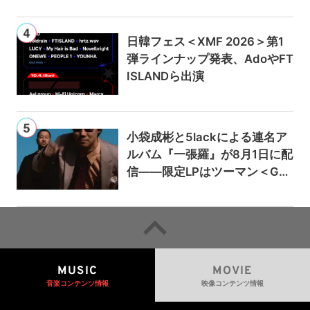
日韓フェス＜XMF 2026＞第1
弾ラインナップ発表、AdoやFT
ISLANDら出演
小袋成彬と5lackによる連名ア
ルバム『一張羅』が8月1日に配
信——限定LPはツーマン＜Gai
a＞会場で販売
MUSIC
MOVIE
音楽コンテンツ情報
映像コンテンツ情報