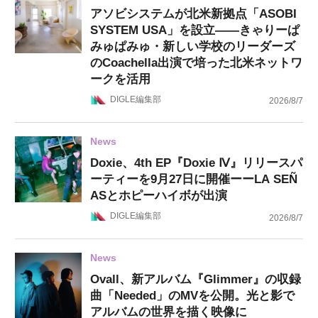
アソビシステムが北米新拠点「ASOBI
SYSTEM USA」を設立——きゃりーぱ
みゅぱみゅ・新しい学校のリーダーズ
のCoachella出演で培った北米ネットワ
ークを活用
DIGLE編集部
2026/8/7
News
Doxie、4th EP『Doxie Ⅳ』リリースパ
ーティーを9月27日に開催ーーLA SEÑ
ASとホピーハイボが出演
DIGLE編集部
2026/8/7
News
Ovall、新アルバム『Glimmer』の収録
曲「Needed」のMVを公開。光と影で
アルバムの世界を描く映像に