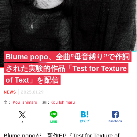
Blume popo、全曲”母音縛り”で作詞
された実験的作品「Test for Texture
of Text」を配信
|
NEWS
2025.01.29
文：
Kou Ishimaru
編：
Kou Ishimaru
はてブ
Facebook
LINE
X
Blume popoが、新作EP『Test for Texture of