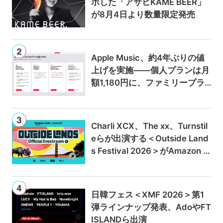
ボした「アサヒKAME BEER」
が8月4日より数量限定発売
Apple Music、約4年ぶりの値
上げを実施——個人プランは月
額1,180円に、ファミリープラ
ンは300円値上げの1,980円に
Charli XCX、The xx、Turnstil
eらが出演する＜Outside Land
s Festival 2026＞がAmazon M
usicとPrime Videoで独占ライ
ブ配信
日韓フェス＜XMF 2026＞第1
弾ラインナップ発表、AdoやFT
ISLANDら出演