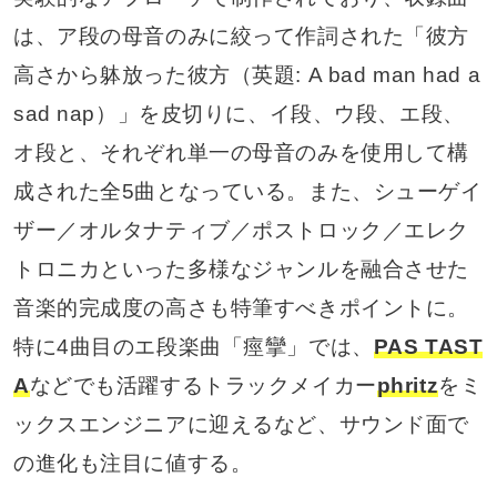
は、ア段の母音のみに絞って作詞された「彼方
高さから躰放った彼方（英題: A bad man had a
sad nap）」を皮切りに、イ段、ウ段、エ段、
オ段と、それぞれ単一の母音のみを使用して構
成された全5曲となっている。また、シューゲイ
ザー／オルタナティブ／ポストロック／エレク
トロニカといった多様なジャンルを融合させた
音楽的完成度の高さも特筆すべきポイントに。
特に4曲目のエ段楽曲「痙攣」では、
PAS TAST
A
などでも活躍するトラックメイカー
phritz
をミ
ックスエンジニアに迎えるなど、サウンド面で
の進化も注目に値する。