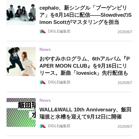
cephalo、新シングル「ブーゲンビリ
ア」を8月14日に配信——SlowdiveのS
imon Scottがマスタリングを担当
DIGLE編集部
2026/8/7
News
おやすみホログラム、6thアルバム『P
APER MOON CLUB』を9月16日にリ
リース。新曲「lovesick」先行配信も
DIGLE編集部
2026/8/7
News
WALL&WALL 10th Anniversary、飯田
瑞規と水槽を迎えて9月12日に開催
DIGLE編集部
2026/8/7