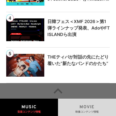
usicとPrime Videoで独占ライ
ブ配信
日韓フェス＜XMF 2026＞第1
弾ラインナップ発表、AdoやFT
ISLANDら出演
THEティバが対話の先にたどり
着いた“新たなバンドのかたち”
MUSIC
MOVIE
音楽コンテンツ情報
映像コンテンツ情報