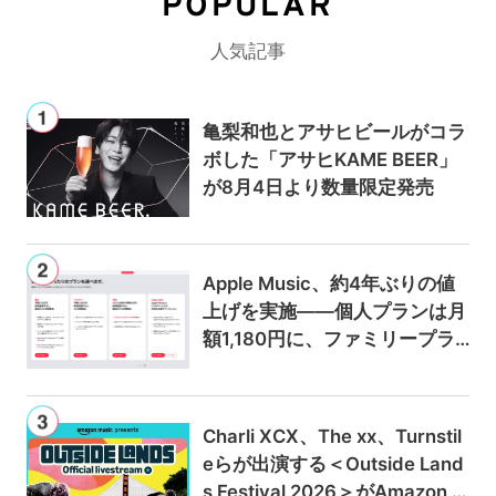
POPULAR
人気記事
亀梨和也とアサヒビールがコラ
ボした「アサヒKAME BEER」
が8月4日より数量限定発売
Apple Music、約4年ぶりの値
上げを実施——個人プランは月
額1,180円に、ファミリープラ
ンは300円値上げの1,980円に
Charli XCX、The xx、Turnstil
eらが出演する＜Outside Land
s Festival 2026＞がAmazon M