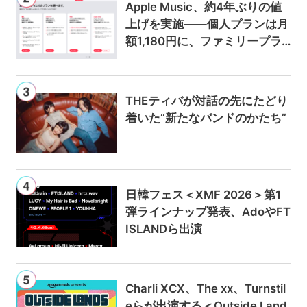
Apple Music、約4年ぶりの値
上げを実施——個人プランは月
額1,180円に、ファミリープラ
ンは300円値上げの1,980円に
THEティバが対話の先にたどり
着いた“新たなバンドのかたち”
日韓フェス＜XMF 2026＞第1
弾ラインナップ発表、AdoやFT
ISLANDら出演
Charli XCX、The xx、Turnstil
eらが出演する＜Outside Land