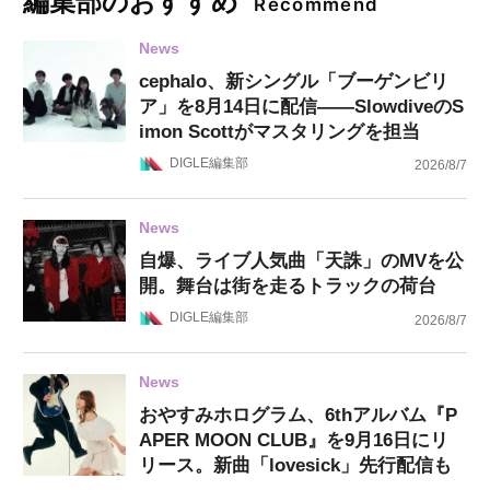
編集部のおすすめ
Recommend
News
cephalo、新シングル「ブーゲンビリ
ア」を8月14日に配信——SlowdiveのS
imon Scottがマスタリングを担当
DIGLE編集部
2026/8/7
News
自爆、ライブ人気曲「天誅」のMVを公
開。舞台は街を走るトラックの荷台
DIGLE編集部
2026/8/7
News
おやすみホログラム、6thアルバム『P
APER MOON CLUB』を9月16日にリ
リース。新曲「lovesick」先行配信も