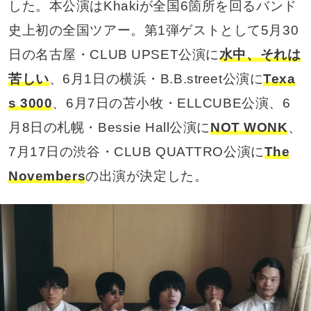
した。本公演はKhakiが全国6箇所を回るバンド
史上初の全国ツアー。第1弾ゲストとして5月30
日の名古屋・CLUB UPSET公演に
水中、それは
苦しい
、6月1日の横浜・B.B.street公演に
Texa
s 3000
、6月7日の苫小牧・ELLCUBE公演、6
月8日の札幌・Bessie Hall公演に
NOT WONK
、
7月17日の渋谷・CLUB QUATTRO公演に
The
Novembers
の出演が決定した。