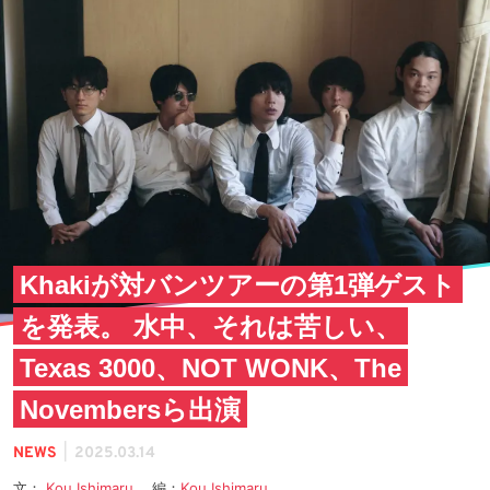
Khakiが対バンツアーの第1弾ゲスト
を発表。 水中、それは苦しい、
Texas 3000、NOT WONK、The
Novembersら出演
|
NEWS
2025.03.14
文：
Kou Ishimaru
編：
Kou Ishimaru