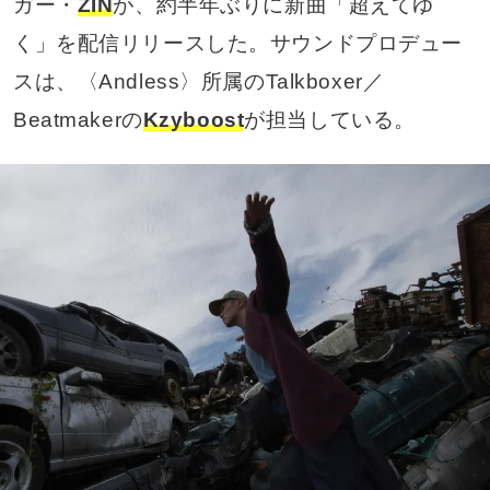
ガー・
ZIN
が、約半年ぶりに新曲「超えてゆ
く」を配信リリースした。サウンドプロデュー
スは、〈Andless〉所属のTalkboxer／
Beatmakerの
Kzyboost
が担当している。