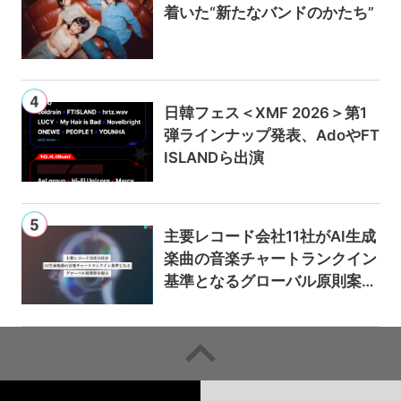
着いた“新たなバンドのかたち”
日韓フェス＜XMF 2026＞第1
弾ラインナップ発表、AdoやFT
ISLANDら出演
主要レコード会社11社がAI生成
楽曲の音楽チャートランクイン
基準となるグローバル原則案を
提示——人間主導の創造性を守
るための統一的な枠組みを提案