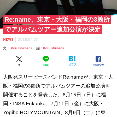
Re:name、東京・大阪・福岡の3箇所
でアルバムツアー追加公演が決定
|
NEWS
2025.04.07
文：
Kou Ishimaru
編：
Kou Ishimaru
はてブ
Facebook
LINE
X
大阪発スリーピースバンドRe:nameが、東京・大
阪・福岡の3箇所でアルバムツアーの追加公演を
開催することを発表した。6月15日（日）に福
岡・INSA Fukuoka、7月11日（金）に大阪・
Yogibo HOLYMOUNTAIN、8月9日（土）に東