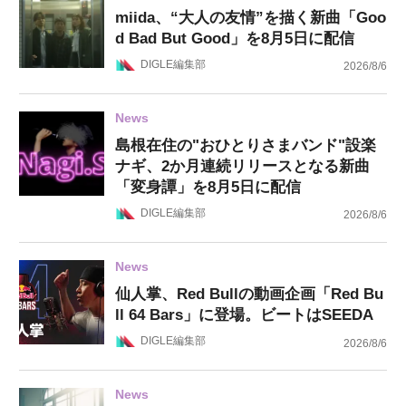
miida、“大人の友情”を描く新曲「Goo
d Bad But Good」を8月5日に配信
DIGLE編集部
2026/8/6
News
島根在住の"おひとりさまバンド"設楽
ナギ、2か月連続リリースとなる新曲
「変身譚」を8月5日に配信
DIGLE編集部
2026/8/6
News
仙人掌、Red Bullの動画企画「Red Bu
ll 64 Bars」に登場。ビートはSEEDA
DIGLE編集部
2026/8/6
News