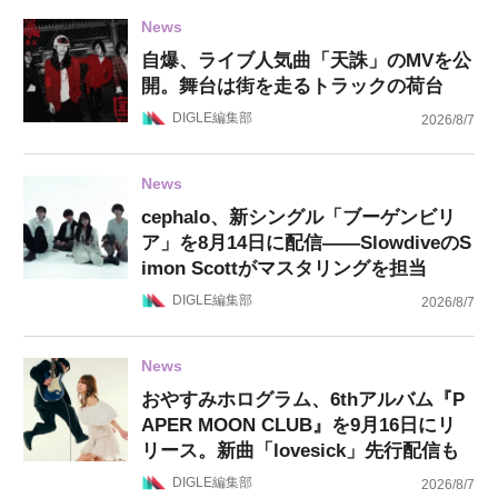
News
自爆、ライブ人気曲「天誅」のMVを公
開。舞台は街を走るトラックの荷台
DIGLE編集部
2026/8/7
News
cephalo、新シングル「ブーゲンビリ
ア」を8月14日に配信——SlowdiveのS
imon Scottがマスタリングを担当
DIGLE編集部
2026/8/7
News
おやすみホログラム、6thアルバム『P
APER MOON CLUB』を9月16日にリ
リース。新曲「lovesick」先行配信も
DIGLE編集部
2026/8/7