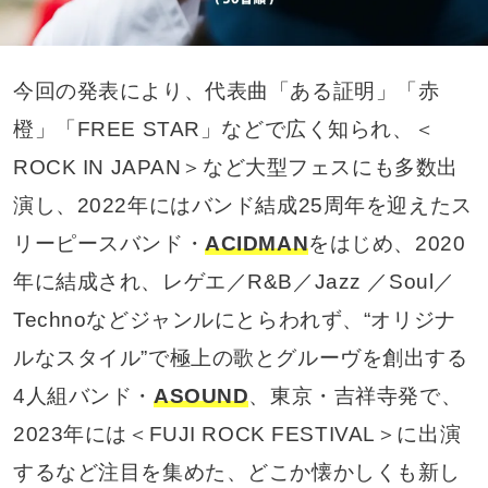
今回の発表により、代表曲「ある証明」「赤
橙」「FREE STAR」などで広く知られ、＜
ROCK IN JAPAN＞など大型フェスにも多数出
演し、2022年にはバンド結成25周年を迎えたス
リーピースバンド・
ACIDMAN
をはじめ、2020
年に結成され、レゲエ／R&B／Jazz ／Soul／
Technoなどジャンルにとらわれず、“オリジナ
ルなスタイル”で極上の歌とグルーヴを創出する
4人組バンド・
ASOUND
、東京・吉祥寺発で、
2023年には＜FUJI ROCK FESTIVAL＞に出演
するなど注目を集めた、どこか懐かしくも新し