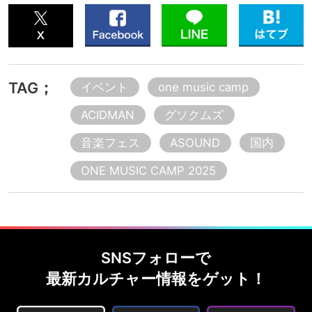
TAG；
イベント
one music camp
ACIDMAN
グソクムズ
音楽フェス
ASOUND
国内
ONE MUSIC CAMP 2025
SNSフォローで
最新カルチャー情報をゲット！