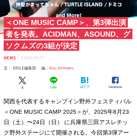
＜ONE MUSIC CAMP＞、第3弾出演
者を発表。ACIDMAN、ASOUND、グ
ソクムズの3組が決定
|
NEWS
2025.05.27
文： DIGLE編集部 編：
Kou Ishimaru
はてブ
Facebook
LINE
X
関西を代表するキャンプイン野外フェスティバル
＜ONE MUSIC CAMP 2025＞が、2025年8月23
日（土）〜24日（日） に兵庫県三田アスレチッ
ク野外ステージにて開催される。今回第3弾アー