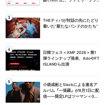
ンは300円値上げの1,980円に
THEティバが対話の先にたどり
着いた“新たなバンドのかたち”
日韓フェス＜XMF 2026＞第1
弾ラインナップ発表、AdoやFT
ISLANDら出演
小袋成彬と5lackによる連名ア
ルバム『一張羅』が8月1日に配
信——限定LPはツーマン＜Gai
a＞会場で販売