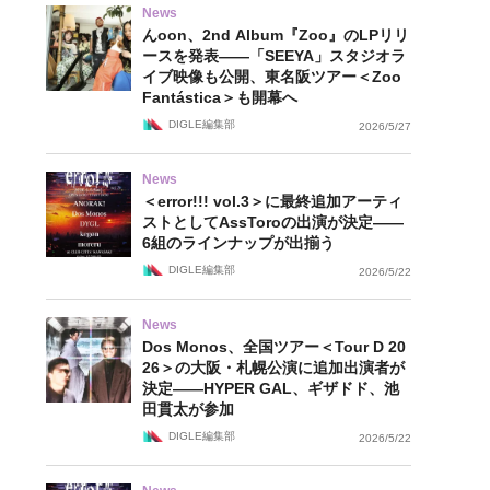
News
んoon、2nd Album『Zoo』のLPリリ
ースを発表——「SEEYA」スタジオラ
イブ映像も公開、東名阪ツアー＜Zoo
Fantástica＞も開幕へ
DIGLE編集部
2026/5/27
News
＜error!!! vol.3＞に最終追加アーティ
ストとしてAssToroの出演が決定——
6組のラインナップが出揃う
DIGLE編集部
2026/5/22
News
Dos Monos、全国ツアー＜Tour D 20
26＞の大阪・札幌公演に追加出演者が
決定——HYPER GAL、ギザドド、池
田貫太が参加
DIGLE編集部
2026/5/22