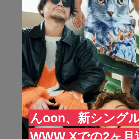
んoon、新シングル「
WWW Xでの2ヶ