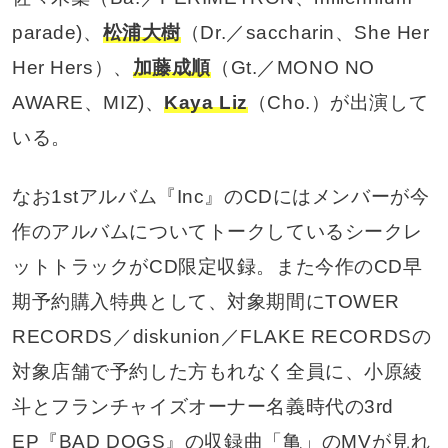
parade)、
松浦大樹
（Dr.／saccharin、She Her
Her Hers）、
加藤成順
（Gt.／MONO NO
AWARE、MIZ)、
Kaya Liz
（Cho.）が出演して
いる。
なお1stアルバム『Inc』のCDにはメンバーが今
作のアルバムについてトークしているシークレ
ットトラックがCD限定収録。また今作のCD早
期予約購入特典として、対象期間にTOWER
RECORDS／diskunion／FLAKE RECORDSの
対象店舗で予約した方もれなく全員に、小原綾
斗とフランチャイズオーナー名義時代の3rd
EP『BAD DOGS』の収録曲「亀」のMVが見れ