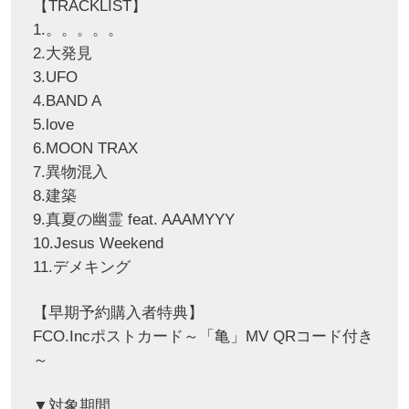
【TRACKLIST】
1.。。。。。
2.大発見
3.UFO
4.BAND A
5.love
6.MOON TRAX
7.異物混入
8.建築
9.真夏の幽霊 feat. AAAMYYY
10.Jesus Weekend
11.デメキング
【早期予約購入者特典】
FCO.Incポストカード～「亀」MV QRコード付き
～
▼対象期間