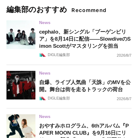
編集部のおすすめ
Recommend
News
cephalo、新シングル「ブーゲンビリ
ア」を8月14日に配信——SlowdiveのS
imon Scottがマスタリングを担当
DIGLE編集部
2026/8/7
News
自爆、ライブ人気曲「天誅」のMVを公
開。舞台は街を走るトラックの荷台
DIGLE編集部
2026/8/7
News
おやすみホログラム、6thアルバム『P
APER MOON CLUB』を9月16日にリ