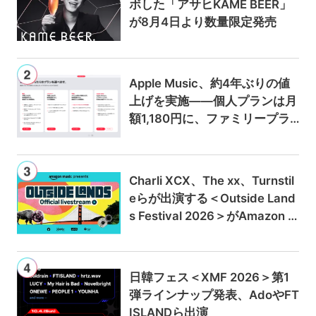
ボした「アサヒKAME BEER」
が8月4日より数量限定発売
Apple Music、約4年ぶりの値
上げを実施——個人プランは月
額1,180円に、ファミリープラ
ンは300円値上げの1,980円に
Charli XCX、The xx、Turnstil
eらが出演する＜Outside Land
s Festival 2026＞がAmazon M
usicとPrime Videoで独占ライ
ブ配信
日韓フェス＜XMF 2026＞第1
弾ラインナップ発表、AdoやFT
ISLANDら出演