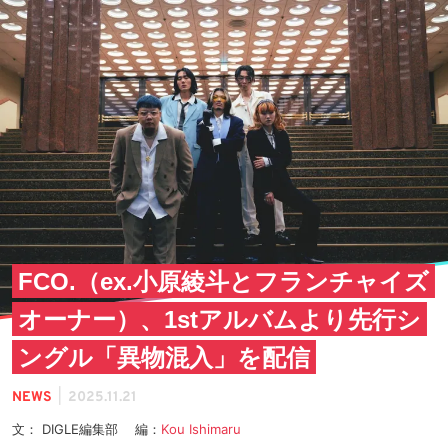
FCO.（ex.小原綾斗とフランチャイズ
オーナー）、1stアルバムより先行シ
ングル「異物混入」を配信
|
NEWS
2025.11.21
文： DIGLE編集部 編：
Kou Ishimaru