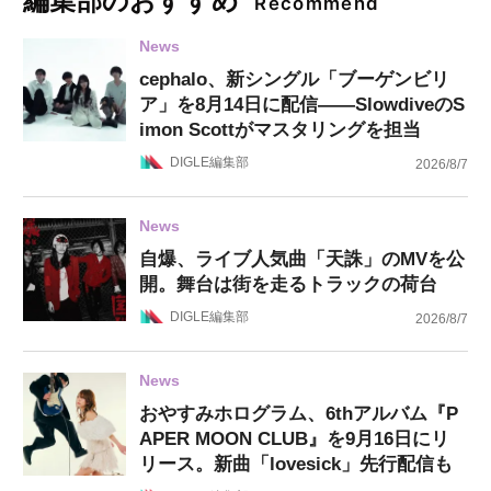
編集部のおすすめ
Recommend
News
cephalo、新シングル「ブーゲンビリ
ア」を8月14日に配信——SlowdiveのS
imon Scottがマスタリングを担当
DIGLE編集部
2026/8/7
News
自爆、ライブ人気曲「天誅」のMVを公
開。舞台は街を走るトラックの荷台
DIGLE編集部
2026/8/7
News
おやすみホログラム、6thアルバム『P
APER MOON CLUB』を9月16日にリ
リース。新曲「lovesick」先行配信も