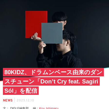
80KIDZ、ドラムンベース由来のダン
スチューン「Don’t Cry feat. Sagiri
Sól」を配信
|
NEWS
2025.12.10
文： DIGLE編集部 編：
Kou Ishimaru