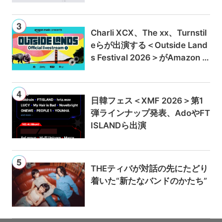
ンは300円値上げの1,980円に
Charli XCX、The xx、Turnstil
eらが出演する＜Outside Land
s Festival 2026＞がAmazon M
usicとPrime Videoで独占ライ
ブ配信
日韓フェス＜XMF 2026＞第1
弾ラインナップ発表、AdoやFT
ISLANDら出演
THEティバが対話の先にたどり
着いた“新たなバンドのかたち”