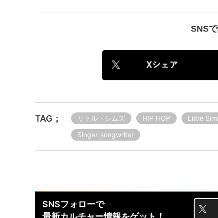
SNS
TAG；
リトル・シムズ
HIP HOP
Little Sim
Singer-songwriter
SNSフォローで
最新カルチャー情報をゲット！