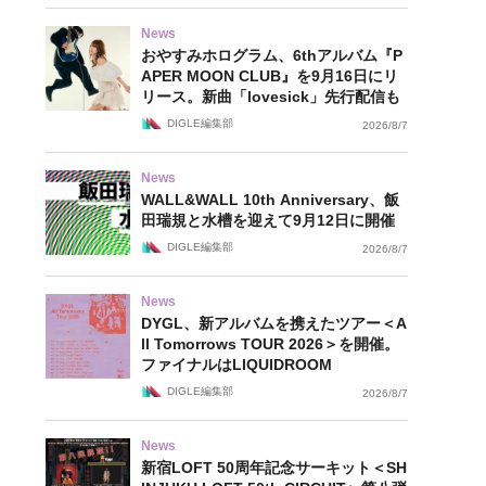
News
おやすみホログラム、6thアルバム『P
APER MOON CLUB』を9月16日にリ
リース。新曲「lovesick」先行配信も
DIGLE編集部
2026/8/7
News
WALL&WALL 10th Anniversary、飯
田瑞規と水槽を迎えて9月12日に開催
DIGLE編集部
2026/8/7
News
DYGL、新アルバムを携えたツアー＜A
ll Tomorrows TOUR 2026＞を開催。
ファイナルはLIQUIDROOM
DIGLE編集部
2026/8/7
News
新宿LOFT 50周年記念サーキット＜SH