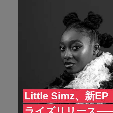
Little Simz、新E
ライズリリース——J