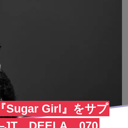
P『Sugar Girl』をサプ
T、DEELA、070