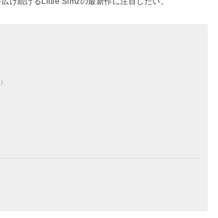
続けるLittle Simzの最新作に注目したい。
L〉