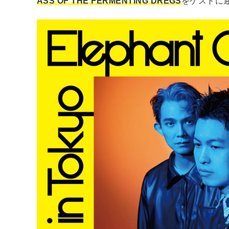
ASS OF THE FERMENTING DREGS
をゲストに