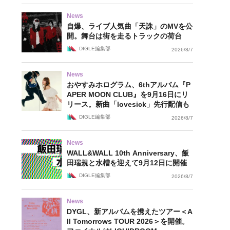
News
自爆、ライブ人気曲「天誅」のMVを公
開。舞台は街を走るトラックの荷台
DIGLE編集部
2026/8/7
News
おやすみホログラム、6thアルバム『P
APER MOON CLUB』を9月16日にリ
リース。新曲「lovesick」先行配信も
DIGLE編集部
2026/8/7
News
WALL&WALL 10th Anniversary、飯
田瑞規と水槽を迎えて9月12日に開催
DIGLE編集部
2026/8/7
News
DYGL、新アルバムを携えたツアー＜A
ll Tomorrows TOUR 2026＞を開催。