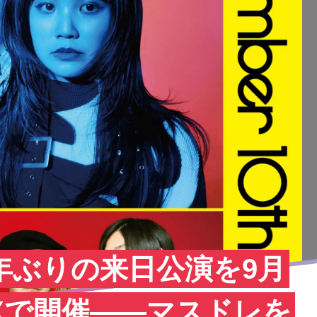
m、2年ぶりの来日公演を9月
 Xで開催——マスドレを