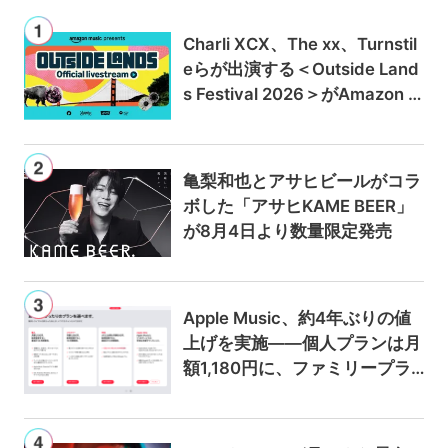
Charli XCX、The xx、Turnstil
eらが出演する＜Outside Land
s Festival 2026＞がAmazon M
usicとPrime Videoで独占ライ
ブ配信
亀梨和也とアサヒビールがコラ
ボした「アサヒKAME BEER」
が8月4日より数量限定発売
Apple Music、約4年ぶりの値
上げを実施——個人プランは月
額1,180円に、ファミリープラ
ンは300円値上げの1,980円に