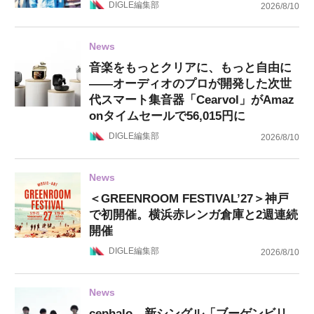
DIGLE編集部
2026/8/10
News
音楽をもっとクリアに、もっと自由に
——オーディオのプロが開発した次世
代スマート集音器「Cearvol」がAmaz
onタイムセールで56,015円に
DIGLE編集部
2026/8/10
News
＜GREENROOM FESTIVAL’27＞神戸
で初開催。横浜赤レンガ倉庫と2週連続
開催
DIGLE編集部
2026/8/10
News
cephalo、新シングル「ブーゲンビリ