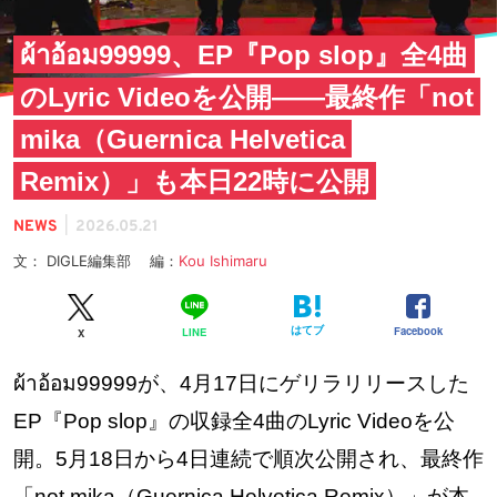
ผ้าอ้อม99999、EP『Pop slop』全4曲
のLyric Videoを公開——最終作「not
mika（Guernica Helvetica
Remix）」も本日22時に公開
|
NEWS
2026.05.21
文： DIGLE編集部 編：
Kou Ishimaru
はてブ
Facebook
LINE
X
ผ้าอ้อม99999が、4月17日にゲリラリリースした
EP『Pop slop』の収録全4曲のLyric Videoを公
開。5月18日から4日連続で順次公開され、最終作
「not mika（Guernica Helvetica Remix）」が本