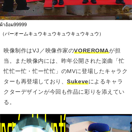
ผ้าอ้อม99999
（パーオームキュウキュウキュウキュウキュウ）
映像制作はVJ／映像作家の
VOREROMA
が担
当。また映像内には、昨年公開された楽曲「忙
忙忙ー忙・忙ー忙忙」のMVに登場したキャラク
ターも再登場しており、
Sukeve
によるキャラ
クターデザインが今回も作品に彩りを添えてい
る。