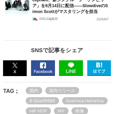
ア」を8月14日に配信——SlowdiveのS
imon Scottがマスタリングを担当
DIGLE編集部
2026/8/7
SNSで記事をシェア
TAG；
国内
国内リリース
ผ้าอ้อม99999
Guernica Helvetica
HIP HOP
MV
映像