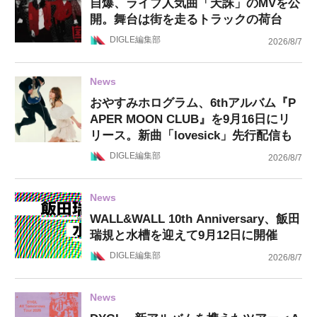
自爆、ライブ人気曲「天誅」のMVを公
開。舞台は街を走るトラックの荷台
DIGLE編集部
2026/8/7
News
おやすみホログラム、6thアルバム『P
APER MOON CLUB』を9月16日にリ
リース。新曲「lovesick」先行配信も
DIGLE編集部
2026/8/7
News
WALL&WALL 10th Anniversary、飯田
瑞規と水槽を迎えて9月12日に開催
DIGLE編集部
2026/8/7
News