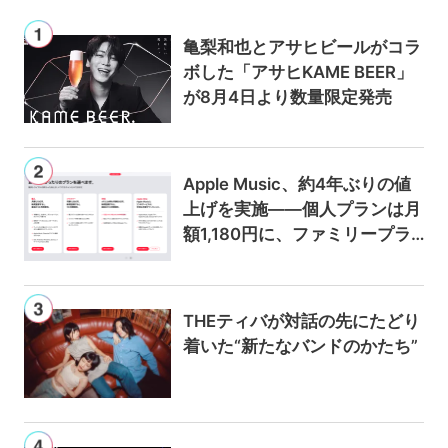
亀梨和也とアサヒビールがコラ
ボした「アサヒKAME BEER」
が8月4日より数量限定発売
Apple Music、約4年ぶりの値
上げを実施——個人プランは月
額1,180円に、ファミリープラ
ンは300円値上げの1,980円に
THEティバが対話の先にたどり
着いた“新たなバンドのかたち”