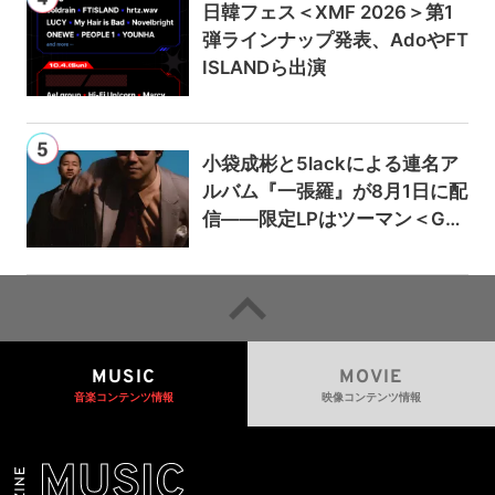
日韓フェス＜XMF 2026＞第1
弾ラインナップ発表、AdoやFT
ISLANDら出演
小袋成彬と5lackによる連名ア
ルバム『一張羅』が8月1日に配
信——限定LPはツーマン＜Gai
a＞会場で販売
MUSIC
MOVIE
音楽コンテンツ情報
映像コンテンツ情報
MUSIC