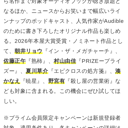
ら名作まで対象オーディオブックが聴き放題と
なるほか、ニュースからお笑いまで幅広いライ
ンナップのポッドキャスト、人気作家がAudible
のために書き下ろしたオリジナル作品も楽しめ
る。2026年本屋大賞受賞・ノミネート作品とし
て、
朝井リョウ
『イン・ザ・メガチャーチ』、
佐藤正午
『熟柿』、
村山由佳
『PRIZEープライ
ズー』、
夏川草介
『エピクロスの処方箋』、
湊
かなえ
『暁星』、
野宮有
『殺し屋の営業術』な
ども対象に含まれる。この機会にぜひ試してほ
しい。
※プライム会員限定キャンペーンは新規登録者
対象。適用条件あり。各キャンペーンの詳細は