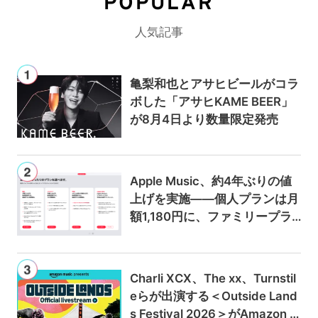
POPULAR
人気記事
亀梨和也とアサヒビールがコラ
ボした「アサヒKAME BEER」
が8月4日より数量限定発売
Apple Music、約4年ぶりの値
上げを実施——個人プランは月
額1,180円に、ファミリープラ
ンは300円値上げの1,980円に
Charli XCX、The xx、Turnstil
eらが出演する＜Outside Land
s Festival 2026＞がAmazon M