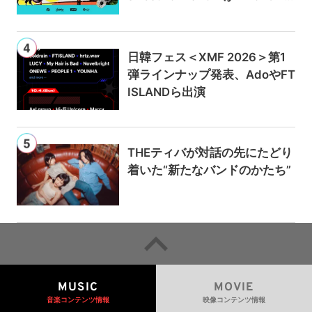
usicとPrime Videoで独占ライ
ブ配信
日韓フェス＜XMF 2026＞第1
弾ラインナップ発表、AdoやFT
ISLANDら出演
THEティバが対話の先にたどり
着いた“新たなバンドのかたち”
MUSIC
MOVIE
音楽コンテンツ情報
映像コンテンツ情報